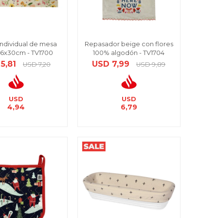
individual de mesa
Repasador beige con flores
 46x30cm - TV1700
100% algodón - TV1704
5,81
USD
7,99
USD
7,20
USD
9,89
USD
USD
4,94
6,79