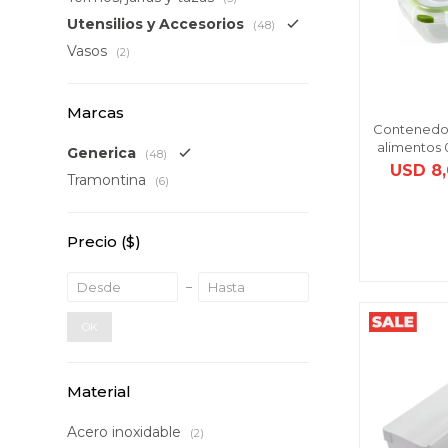
Utensilios y Accesorios
(48)
Vasos
(2)
Marcas
Contenedor
alimentos 0
Generica
(48)
USD
8
Tramontina
(6)
Precio
($)
OK
Material
Acero inoxidable
(2)