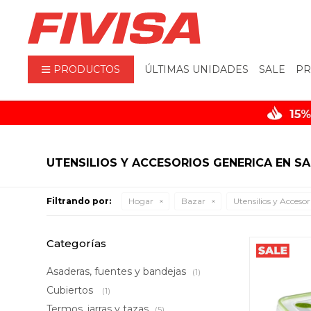
PRODUCTOS
ÚLTIMAS UNIDADES
SALE
PR
UTENSILIOS Y ACCESORIOS GENERICA EN SA
Filtrando por:
Hogar
Bazar
Utensilios y Accesor
Categorías
Asaderas, fuentes y bandejas
(1)
Cubiertos
(1)
Termos, jarras y tazas
(5)