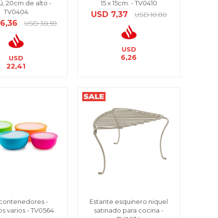
, 20cm de alto -
15 x 15cm. - TV0410
TV0404
USD
7,37
USD
10,80
6,36
USD
38,59
USD
6,26
USD
22,41
 contenedores -
Estante esquinero niquel
s varios - TV0564
satinado para cocina -