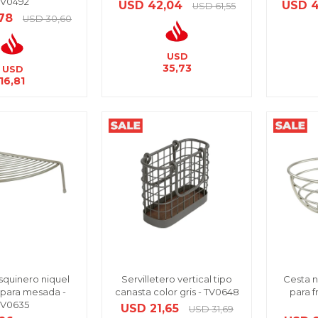
TV0492
USD
42,04
USD
USD
61,55
,78
USD
30,60
USD
35,73
USD
16,81
squinero niquel
Servilletero vertical tipo
Cesta n
 para mesada -
canasta color gris - TV0648
para f
TV0635
USD
21,65
USD
31,69