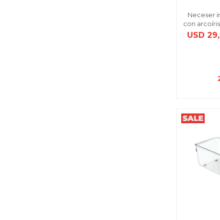
Neceser in
con arcoíris
USD
29