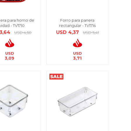
era para horno de
Forro para panera
vidad - TV1710
rectangular - TV1714
3,64
USD
4,37
USD
4,50
USD
5,41
USD
USD
3,09
3,71