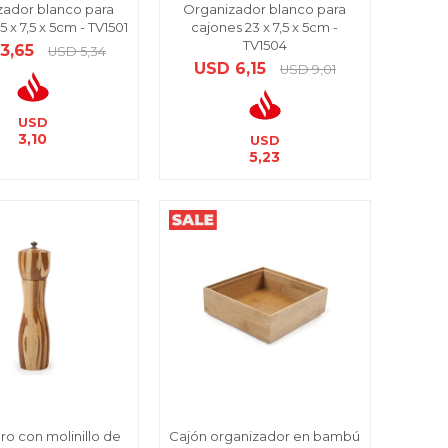
zador blanco para
Organizador blanco para
5 x 7,5 x 5cm - TV1501
cajones 23 x 7,5 x 5cm -
TV1504
3,65
USD
5,34
USD
6,15
USD
9,01
USD
3,10
USD
5,23
o con molinillo de
Cajón organizador en bambú