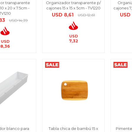
or transparente
Organizador transparente p/
Organi
10 x 20 x 7.5cm -
cajones 15 x 15 x 5cm - TV1220
cajones 7,
TV1210
USD
8,61
USD
USD
12,61
83
USD
14,39
USD
7,32
USD
8,36
or blanco para
Tabla chica de bambú 15 x
Pimenter