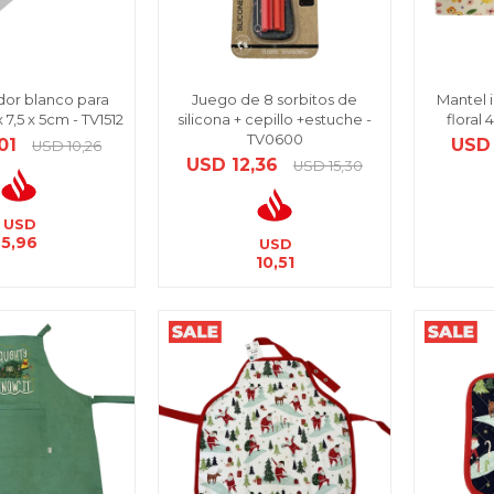
or blanco para
Juego de 8 sorbitos de
Mantel 
 7,5 x 5cm - TV1512
silicona + cepillo +estuche -
floral
TV0600
01
USD
USD
10,26
USD
12,36
USD
15,30
USD
5,96
USD
10,51