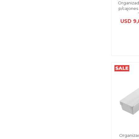
Organizad
p/cajones 
USD
9,
Organizad