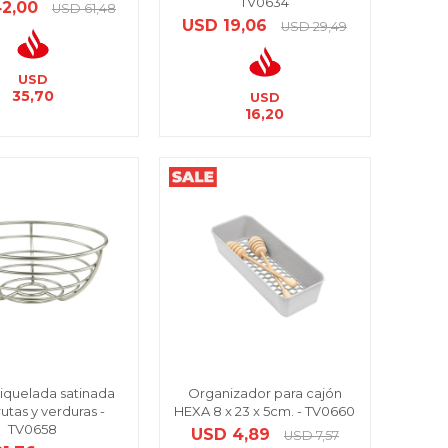
TV0634
42,00
USD
61,48
USD
19,06
USD
29,49
USD
35,70
USD
16,20
iquelada satinada
Organizador para cajón
rutas y verduras -
HEXA 8 x 23 x 5cm. - TV0660
TV0658
USD
4,89
USD
7,57