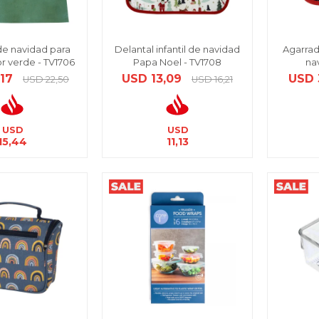
de navidad para
Delantal infantil de navidad
Agarrad
or verde - TV1706
Papa Noel - TV1708
na
,17
USD
13,09
USD
USD
22,50
USD
16,21
USD
USD
15,44
11,13