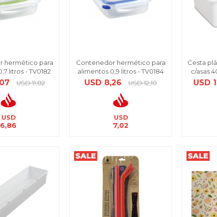
 hermético para
Contenedor hermético para
Cesta plá
,7 litros - TV0182
alimentos 0,9 litros - TV0184
c/asas 4
,07
USD
8,26
USD
USD
11,82
USD
12,10
USD
USD
6,86
7,02