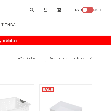
UYU
USD
$
0
TIENDA
48 artículos
Recomendados