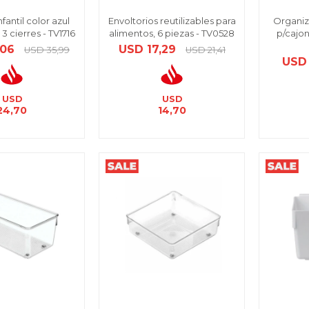
fantil color azul
Envoltorios reutilizables para
Organiz
 3 cierres - TV1716
alimentos, 6 piezas - TV0528
p/cajon
,06
USD
17,29
USD
35,99
USD
21,41
USD
USD
USD
24,70
14,70