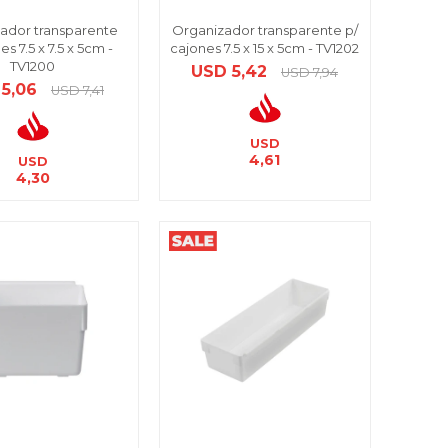
ador transparente
Organizador transparente p/
es 7.5 x 7.5 x 5cm -
cajones 7.5 x 15 x 5cm - TV1202
TV1200
USD
5,42
USD
7,94
5,06
USD
7,41
USD
4,61
USD
4,30