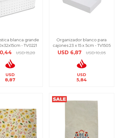
stica blanca grande
Organizador blanco para
0x32x15cm - TV0221
cajones 23 x 15 x 5cm - TV1505
10,44
USD
6,87
USD
15,28
USD
10,05
USD
USD
8,87
5,84