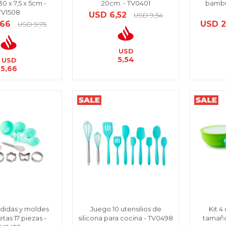
0 x 7,5 x 5cm -
20cm. - TV0401
bambú
TV1508
USD
6,52
USD
9,54
,66
USD
2
USD
9,75
USD
5,54
USD
5,66
didas y moldes
Juego 10 utensilios de
Kit 4
etas 17 piezas -
silicona para cocina - TV0498
tamaño