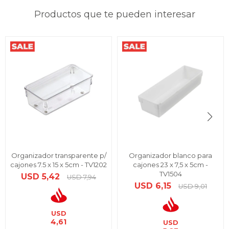
Productos que te pueden interesar
Organizador transparente p/
Organizador blanco para
cajones 7.5 x 15 x 5cm - TV1202
cajones 23 x 7,5 x 5cm -
TV1504
USD
5,42
USD
7,94
USD
6,15
USD
9,01
USD
4,61
USD