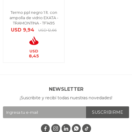
Termo ppl negro 1 lt. con
ampolla de vidrio EXATA -
TRAMONTINA - TF1495
USD
9,94
USD
12,66
USD
8,45
NEWSLETTER
¡Suscribite y recibí todas nuestras novedades!
SUSCRIBIRME



