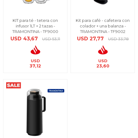
KIT para té - tetera con
Kit para café - cafetera con
infusor 1LT + 2 tazas -
colador + una balanza -
TRAMONTINA - TF9000
TRAMONTINA - TF9002
USD
43,67
USD
27,77
USD
53,11
USD
33,78
USD
USD
37,12
23,60