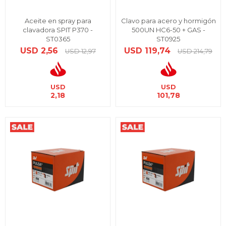
Aceite en spray para
Clavo para acero y hormigón
clavadora SPIT P370 -
500UN HC6-50 + GAS -
ST0365
ST0925
USD
2,56
USD
119,74
USD
12,97
USD
214,79
USD
USD
2,18
101,78