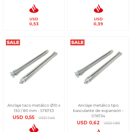
USD
USD
0,53
0,39
Anclaje taco metálico Ø10 x
Anclaje metálico tipo
130 / 80 mm - ST6733
basculante de expansión -
ST6734
USD
0,55
USD
1,44
USD
0,62
USD
1,85