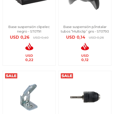
Base suspensión clipelec
Base suspensión p/instalar
negro - ST0791
tubos “Multiclip” gris - ST0793
USD
0,26
USD
0,14
USD
0,40
USD
0,26
USD
USD
0,22
0,12