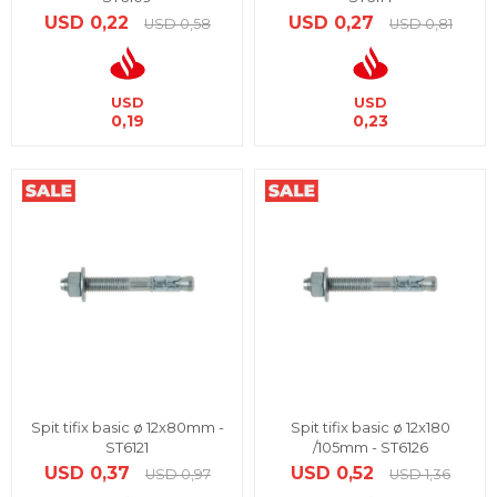
USD
0,22
USD
0,27
USD
0,58
USD
0,81
USD
USD
0,19
0,23
Spit tifix basic ø 12x80mm -
Spit tifix basic ø 12x180
ST6121
/105mm - ST6126
USD
0,37
USD
0,52
USD
0,97
USD
1,36