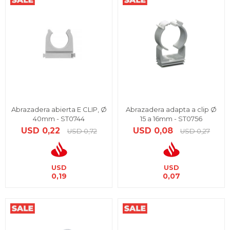
Abrazadera abierta E CLIP, Ø
Abrazadera adapta a clip Ø
40mm - ST0744
15 a 16mm - ST0756
USD
0,22
USD
0,08
USD
0,72
USD
0,27
USD
USD
0,19
0,07