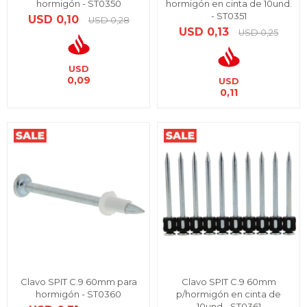
hormigón - ST0350
hormigón en cinta de 10und.
- ST0351
USD
0,10
USD
0,28
USD
0,13
USD
0,25
USD
0,09
USD
0,11
Clavo SPIT C.9 60mm para
Clavo SPIT C.9 60mm
hormigón - ST0360
p/hormigón en cinta de
10und - ST0361