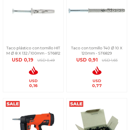
Taco plástico con tornillo HIT
Taco con tornillo T40 Ø 10 X
M Ø 8 X 132 / 100mm - ST6812
120mm - ST6829
USD
0,19
USD
0,91
USD
0,49
USD
1,65
USD
USD
0,16
0,77