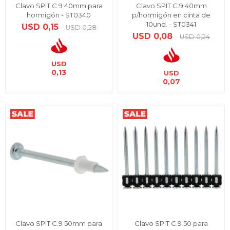
Clavo SPIT C.9 40mm para
Clavo SPIT C.9 40mm
hormigón - ST0340
p/hormigón en cinta de
10und. - ST0341
USD
0,15
USD
0,28
USD
0,08
USD
0,24
USD
0,13
USD
0,07
Clavo SPIT C.9 50mm para
Clavo SPIT C.9 50 para