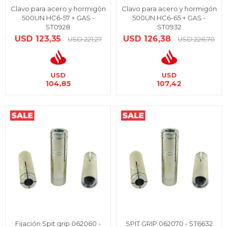
Clavo para acero y hormigón
Clavo para acero y hormigón
500UN HC6-57 + GAS -
500UN HC6-65 + GAS -
ST0928
ST0932
USD
123,35
USD
126,38
USD
221,27
USD
226,70
USD
USD
104,85
107,42
Fijación Spit grip 062060 -
SPIT GRIP 062070 - ST6632