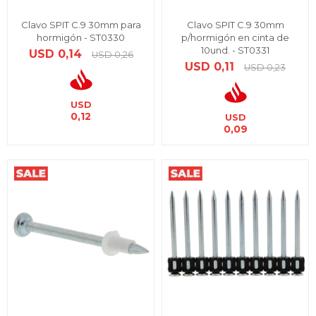
Clavo SPIT C.9 30mm para
Clavo SPIT C.9 30mm
hormigón - ST0330
p/hormigón en cinta de
10und. - ST0331
USD
0,14
USD
0,26
USD
0,11
USD
0,23
USD
0,12
USD
0,09