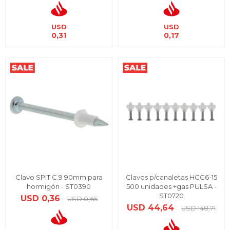
USD
USD
0,31
0,17
Clavo SPIT C.9 90mm para
Clavos p/canaletas HCG6-15
hormigón - ST0390
500 unidades +gas PULSA -
ST0720
USD
0,36
USD
0,65
USD
44,64
USD
148,71