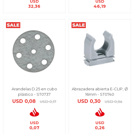
USD
USD
32,36
46,19
Arandelas D.25 en cubo
Abrazadera abierta E-CLIP, Ø
plástico - ST0737
16mm - ST0740
USD
0,08
USD
0,30
USD
0,17
USD
0,54
USD
USD
0,07
0,26