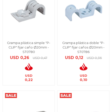
Grampa plástica simple "P-
Grampa plástica doble "P-
CLIP" fijar caño Ø20mm -
CLIP" fijar caños Ø20mm -
ST0780
ST0786
USD
0,26
USD
0,12
USD
0,47
USD
0,36
USD
USD
0,22
0,10