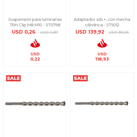
Suspensión para luminarias
Adaptador sds +, con mecha
TRH Clip M8 M10 - ST0798
cilíndrica - ST5012
USD
0,26
USD
139,92
USD
0,87
USD
191,26
USD
USD
0,22
118,93