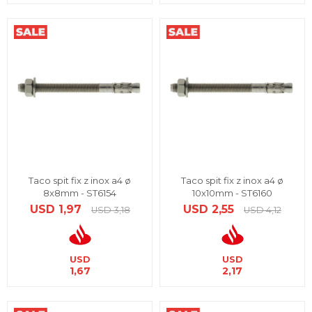
Taco spit fix z inox a4 ø
Taco spit fix z inox a4 ø
8x8mm - ST6154
10x10mm - ST6160
USD
1,97
USD
2,55
USD
3,18
USD
4,12
USD
USD
1,67
2,17