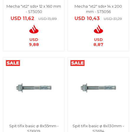
Mecha "xt2" sds+ 12 x 160 mm
Mecha "xt2" sds+ 14 x 200
- ST5050
mm - ST5056
USD
11,62
USD
10,43
USD
15,89
USD
31,29
USD
USD
9,88
8,87
Spit tifix basic ø 8x55mm -
Spit tifix basic ø 8x130mm -
ST6109
ST6114