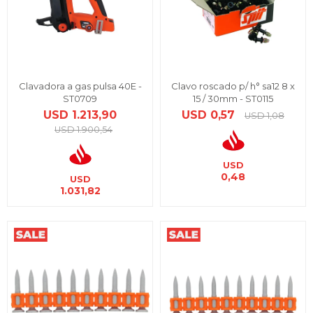
Clavadora a gas pulsa 40E -
Clavo roscado p/ h° sa12 8 x
ST0709
15 / 30mm - ST0115
USD
1.213,90
USD
0,57
USD
1,08
USD
1.900,54
USD
0,48
USD
1.031,82