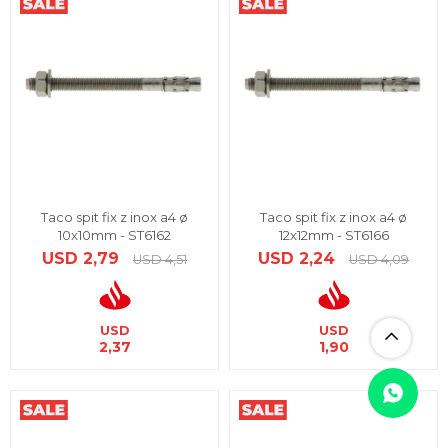
Taco spit fix z inox a4 ø
Taco spit fix z inox a4 ø
10x10mm - ST6162
12x12mm - ST6166
USD
2,79
USD
2,24
USD
4,51
USD
4,09
USD
USD
2,37
1,90