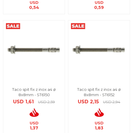
USD
USD
0,54
0,59
Taco spit fix z inox a4 ø
Taco spit fix z inox a4 ø
8x8mm - ST6150
8x8mm - ST6152
USD
1,61
USD
2,15
USD
2,59
USD
2,94
USD
USD
1,37
1,83