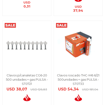
USD
0,31
USD
37,94
Clavos p/canaletas CG6-20
Clavos roscado THC-M6 6/21
500 unidades + gas PULSA -
500unidades + gas PULSA -
ST0721
ST0733
USD
38,07
USD
54,34
USD
126,83
USD
181,04