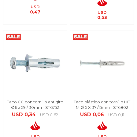
USD
0,47
USD
0,53
Taco CC con tornillo antigiro
Taco plástico con tornillo HIT
Ø6 x 59 / 30mm - ST6752
M Ø 5 X 37 /15mm - ST6802
USD
0,34
USD
0,06
USD
0,62
USD
0,11
USD
USD