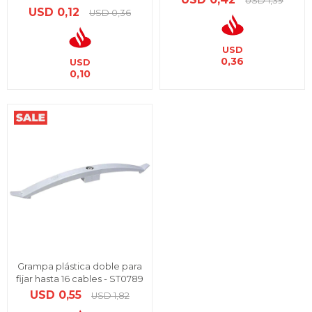
USD
1,39
USD
0,12
USD
0,36
USD
0,36
USD
0,10
Grampa plástica doble para
fijar hasta 16 cables - ST0789
USD
0,55
USD
1,82