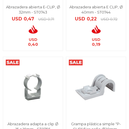
Abrazadera abierta E-CLIP, Ø
Abrazadera abierta E CLIP, Ø
32mm - ST0743
40mm - ST0744
USD
0,47
USD
0,22
USD
0,71
USD
0,72
USD
USD
0,40
0,19
Abrazadera adapta a clip Ø
Grampa plástica simple "P-