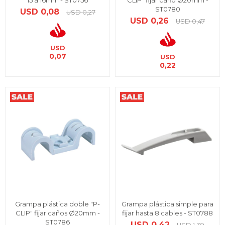
15 a 16mm - ST0756
CLIP" fijar caño Ø20mm -
ST0780
USD
0,08
USD
0,27
USD
0,26
USD
0,47
USD
0,07
USD
0,22
Grampa plástica doble "P-
Grampa plástica simple para
CLIP" fijar caños Ø20mm -
fijar hasta 8 cables - ST0788
ST0786
USD
0,42