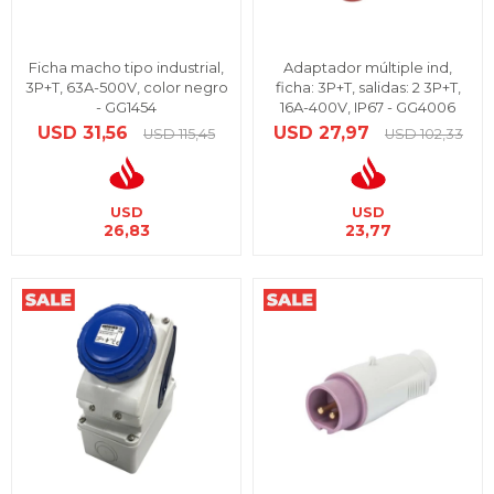
Ficha macho tipo industrial,
Adaptador múltiple ind,
3P+T, 63A-500V, color negro
ficha: 3P+T, salidas: 2 3P+T,
- GG1454
16A-400V, IP67 - GG4006
USD
31,56
USD
27,97
USD
115,45
USD
102,33
USD
USD
26,83
23,77