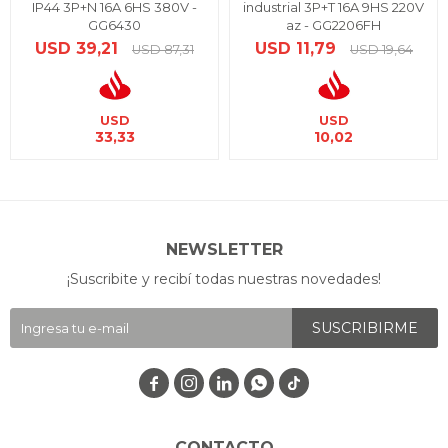
IP44 3P+N 16A 6HS 380V -
industrial 3P+T 16A 9HS 220V
GG6430
az - GG2206FH
USD
39,21
USD
11,79
USD
87,31
USD
19,64
USD
USD
33,33
10,02
NEWSLETTER
¡Suscribite y recibí todas nuestras novedades!
SUSCRIBIRME




CONTACTO