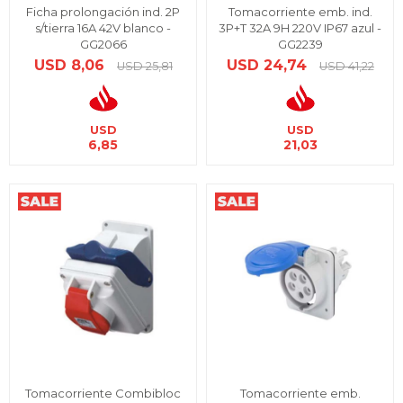
Ficha prolongación ind. 2P
Tomacorriente emb. ind.
s/tierra 16A 42V blanco -
3P+T 32A 9H 220V IP67 azul -
GG2066
GG2239
USD
8,06
USD
24,74
USD
25,81
USD
41,22
USD
USD
6,85
21,03
Tomacorriente Combibloc
Tomacorriente emb.