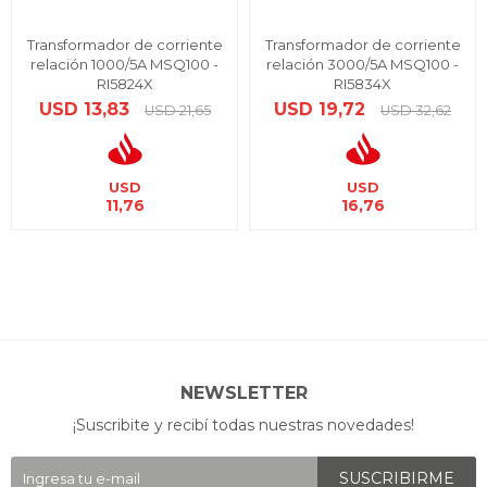
Transformador de corriente
Transformador de corriente
relación 1000/5A MSQ100 -
relación 3000/5A MSQ100 -
RI5824X
RI5834X
USD
13,83
USD
19,72
USD
21,65
USD
32,62
USD
USD
11,76
16,76
NEWSLETTER
¡Suscribite y recibí todas nuestras novedades!
SUSCRIBIRME