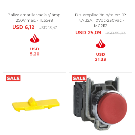
Baliza amarilla vacía s/lámp.
Dis. ampliación p/telerr. 1P
250V máx. - TL6548
1NA 32A 110Vdc-230Vac -
MG2112
USD
6,12
USD
13,47
USD
25,09
USD
59,03
USD
5,20
USD
21,33