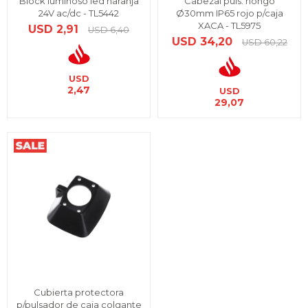
Block luminoso led naranja
Cabezal puls. hongo
24V ac/dc - TL5442
Ø30mm IP65 rojo p/caja
XACA - TL5975
USD
2,91
USD
6,40
USD
34,20
USD
60,22
USD
2,47
USD
29,07
Cubierta protectora
p/pulsador de caja colgante