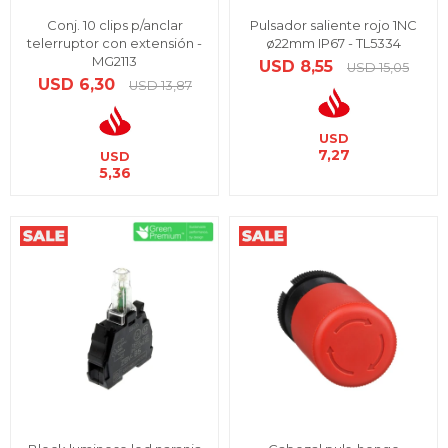
Conj. 10 clips p/anclar
Pulsador saliente rojo 1NC
telerruptor con extensión -
ø22mm IP67 - TL5334
MG2113
USD
8,55
USD
15,05
USD
6,30
USD
13,87
USD
7,27
USD
5,36