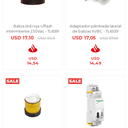
Baliza led roja c/flash
Adaptador p/entrada lateral
intermitente 230Vac - TL6591
de balizas XVBC - TL6539
USD
17,10
USD
17,05
USD
30,11
USD
37,50
USD
USD
14,54
14,49