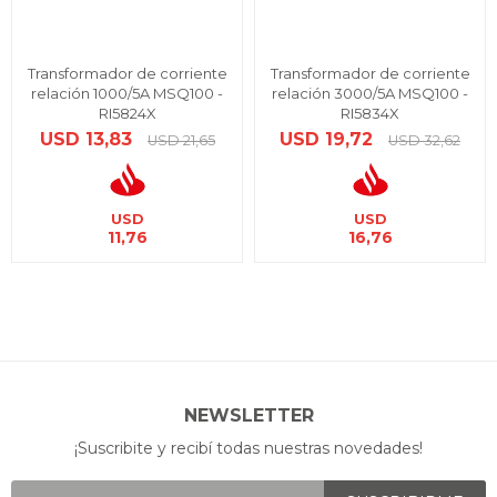
Transformador de corriente
Transformador de corriente
relación 1000/5A MSQ100 -
relación 3000/5A MSQ100 -
RI5824X
RI5834X
USD
13,83
USD
19,72
USD
21,65
USD
32,62
USD
USD
11,76
16,76
NEWSLETTER
¡Suscribite y recibí todas nuestras novedades!