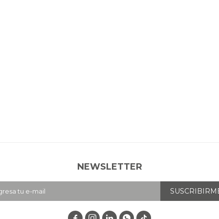
NEWSLETTER
SUSCRIBIRM



