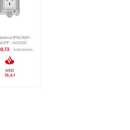
stanca IP55 WIFI -
OFF - SO0321
18,13
USD
26,84
USD
15,41