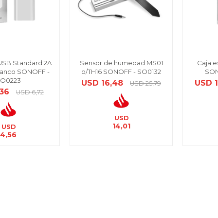
USB Standard 2A
Sensor de humedad MS01
Caja e
 blanco SONOFF -
p/TH16 SONOFF - SO0132
SON
O0223
USD
16,48
USD
USD
25,79
,36
USD
6,72
USD
14,01
USD
4,56