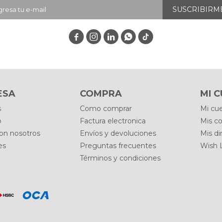
SUSCRIBIRM




ESA
COMPRA
MI 
s
Como comprar
Mi cu
o
Factura electronica
Mis c
con nosotros
Envíos y devoluciones
Mis di
es
Preguntas frecuentes
Wish L
Términos y condiciones