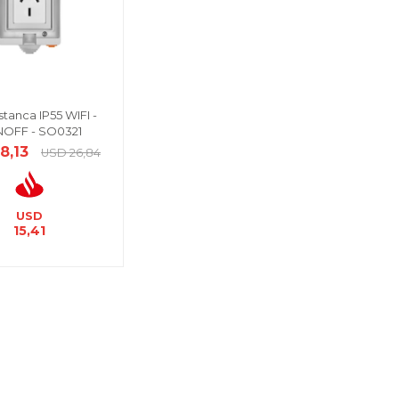
stanca IP55 WIFI -
OFF - SO0321
18,13
USD
26,84
USD
15,41