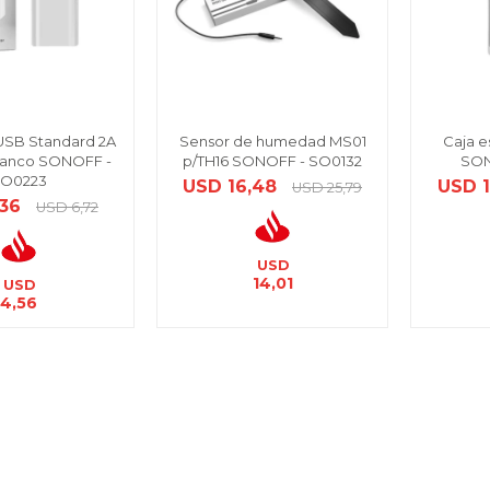
USB Standard 2A
Sensor de humedad MS01
Caja e
 blanco SONOFF -
p/TH16 SONOFF - SO0132
SON
O0223
USD
16,48
USD
USD
25,79
,36
USD
6,72
USD
14,01
USD
4,56