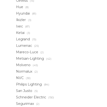
Gewiss
(15)
Hue
(8)
Hyundai
(81)
Ikizler
(3)
Ixec
(87)
Ketai
(3)
Legrand
(15)
Lumenac
(25)
Mareco-Luce
(2)
Metsan-Lighting
(42)
Molveno
(45)
Normalux
(2)
NVC
(30)
Philips Lighting
(84)
San Justo
(5)
Schneider Electric
(150)
Segurimax
(2)