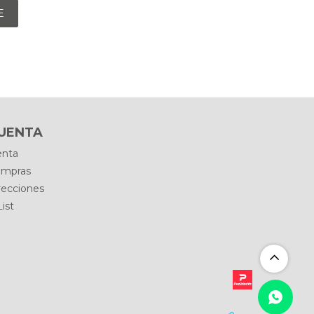
E
CUENTA
enta
ompras
recciones
ist