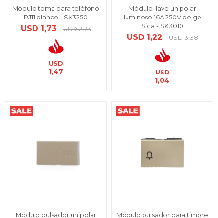
Módulo toma para teléfono
Módulo llave unipolar
RJ11 blanco - SK3250
luminoso 16A 250V beige
Sica - SK3010
USD
1,73
USD
2,73
USD
1,22
USD
3,38
USD
1,47
USD
1,04
Módulo pulsador unipolar
Módulo pulsador para timbre