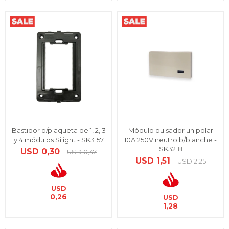
Bastidor p/plaqueta de 1, 2, 3
Módulo pulsador unipolar
y 4 módulos Silight - SK3157
10A 250V neutro b/blanche -
SK3218
USD
0,30
USD
0,47
USD
1,51
USD
2,25
USD
0,26
USD
1,28