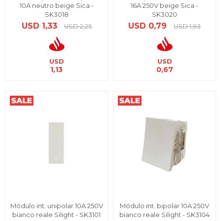
10A neutro beige Sica -
16A 250V beige Sica -
SK3018
SK3020
USD
1,33
USD
0,79
USD
2,25
USD
1,93
USD
USD
1,13
0,67
Módulo int. unipolar 10A 250V
Módulo int. bipolar 10A 250V
bianco reale Silight - SK3101
bianco reale Silight - SK3104