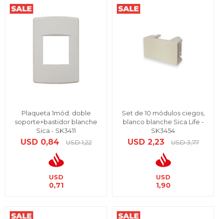
Plaqueta 1mód. doble
Set de 10 módulos ciegos,
soporte+bastidor blanche
blanco blanche Sica Life -
Sica - SK3411
SK3454
USD
0,84
USD
2,23
USD
1,22
USD
3,77
USD
USD
0,71
1,90