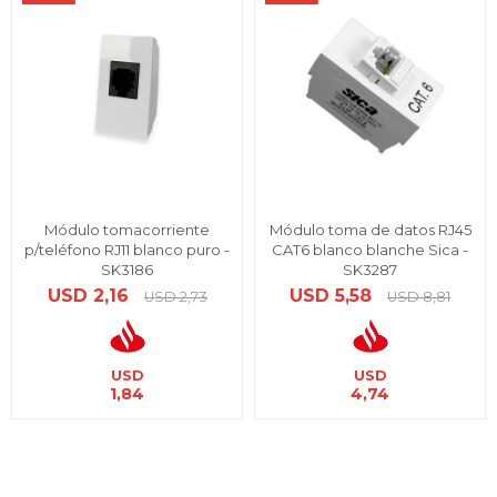
Módulo tomacorriente
Módulo toma de datos RJ45
p/teléfono RJ11 blanco puro -
CAT6 blanco blanche Sica -
SK3186
SK3287
USD
2,16
USD
5,58
USD
2,73
USD
8,81
USD
USD
1,84
4,74