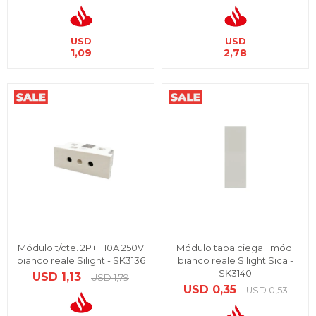
USD
USD
1,09
2,78
Módulo t/cte. 2P+T 10A 250V
Módulo tapa ciega 1 mód.
bianco reale Silight - SK3136
bianco reale Silight Sica -
SK3140
USD
1,13
USD
1,79
USD
0,35
USD
0,53