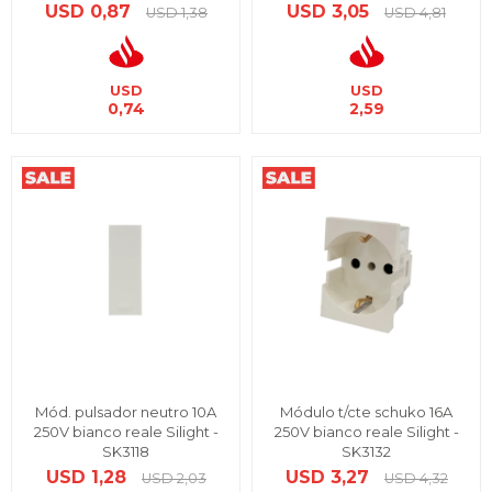
USD
0,87
USD
3,05
USD
1,38
USD
4,81
USD
USD
0,74
2,59
Mód. pulsador neutro 10A
Módulo t/cte schuko 16A
250V bianco reale Silight -
250V bianco reale Silight -
SK3118
SK3132
USD
1,28
USD
3,27
USD
2,03
USD
4,32