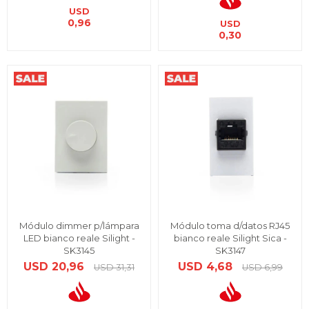
USD
0,96
USD
0,30
Módulo dimmer p/lámpara
Módulo toma d/datos RJ45
LED bianco reale Silight -
bianco reale Silight Sica -
SK3145
SK3147
USD
20,96
USD
4,68
USD
31,31
USD
6,99