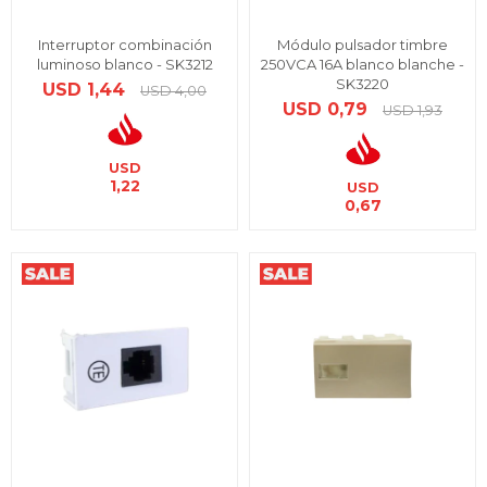
Interruptor combinación
Módulo pulsador timbre
luminoso blanco - SK3212
250VCA 16A blanco blanche -
SK3220
USD
1,44
USD
4,00
USD
0,79
USD
1,93
USD
1,22
USD
0,67