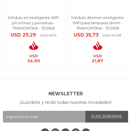
Módulo int.inteligente WIFI
Módulo dimmer inteligente
p/cortinas y persianas -
WIFI para lámparas dimm -
TRAMONTINA - TE3926
TRAMONTINA - TE3928
USD
29,29
USD
25,73
USD
47,11
USD
41,38
USD
USD
24,90
21,87
NEWSLETTER
¡Suscribite y recibí todas nuestras novedades!
SUSCRIBIRME