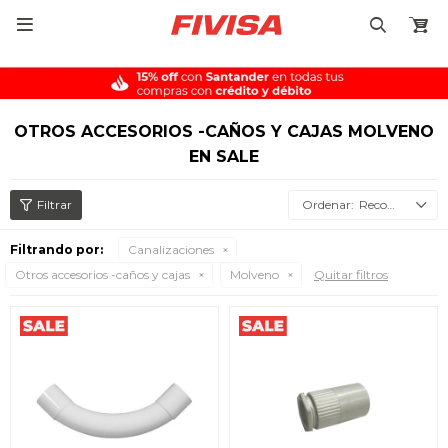

OTROS ACCESORIOS -CAÑOS Y CAJAS MOLVENO
EN SALE
Recomendados
Filtrando por:
Canalizaciones
Otros accesorios -caños y cajas
Molveno
Quitar filtros