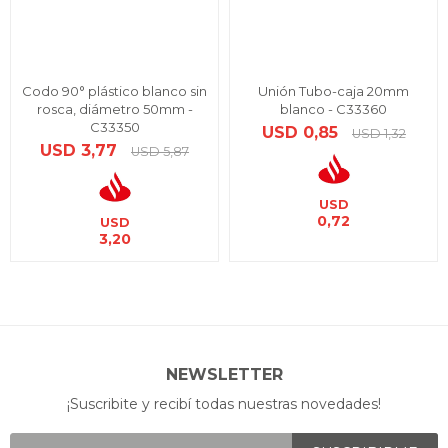
Codo 90° plástico blanco sin
Unión Tubo-caja 20mm
rosca, diámetro 50mm -
blanco - C33360
C33350
USD
0,85
USD
1,32
USD
3,77
USD
5,87
USD
0,72
USD
3,20
NEWSLETTER
¡Suscribite y recibí todas nuestras novedades!