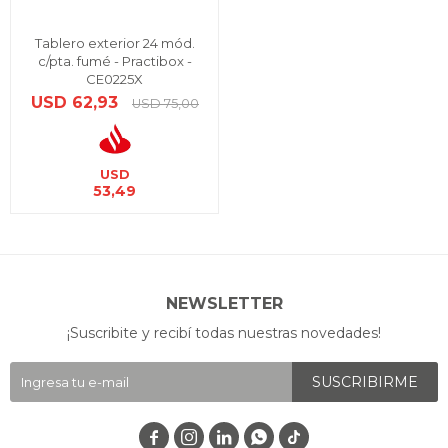
Tablero exterior 24 mód.
c/pta. fumé - Practibox -
CE0225X
USD
62,93
USD
75,00
USD
53,49
NEWSLETTER
¡Suscribite y recibí todas nuestras novedades!
SUSCRIBIRME



