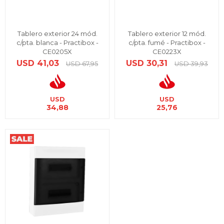
Tablero exterior 24 mód.
Tablero exterior 12 mód.
c/pta. blanca - Practibox -
c/pta. fumé - Practibox -
CE0205X
CE0223X
USD
41,03
USD
30,31
USD
67,95
USD
39,93
USD
USD
34,88
25,76