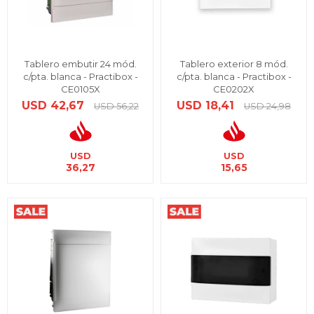
Tablero embutir 24 mód.
Tablero exterior 8 mód.
c/pta. blanca - Practibox -
c/pta. blanca - Practibox -
CE0105X
CE0202X
USD
42,67
USD
18,41
USD
56,22
USD
24,98
USD
USD
36,27
15,65