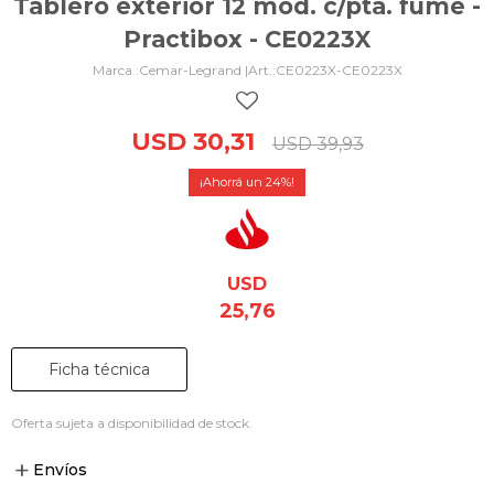
Tablero exterior 12 mód. c/pta. fumé -
Practibox - CE0223X
Cemar-Legrand |
CE0223X-CE0223X
USD
30,31
USD
39,93
24
USD
25,76
Ficha técnica
Oferta sujeta a disponibilidad de stock.
Envíos