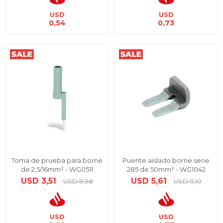
USD
USD
0,54
0,73
Toma de prueba para borne
Puente aislado borne serie
de 2,5/16mm² - WG0511
285 de 50mm² - WG1042
USD
3,51
USD
5,61
USD
9,98
USD
11,10
USD
USD