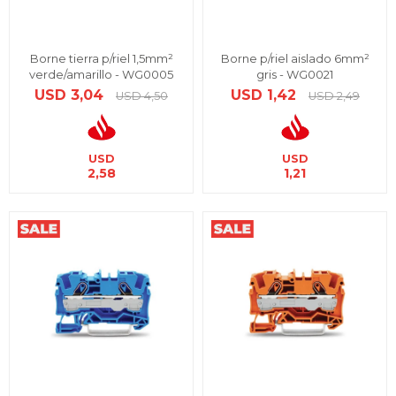
Borne tierra p/riel 1,5mm²
Borne p/riel aislado 6mm²
verde/amarillo - WG0005
gris - WG0021
USD
3,04
USD
1,42
USD
4,50
USD
2,49
USD
USD
2,58
1,21