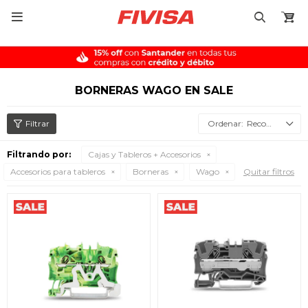

BORNERAS WAGO EN SALE
Recomendados
Filtrando por:
Cajas y Tableros + Accesorios
Accesorios para tableros
Borneras
Wago
Quitar filtros