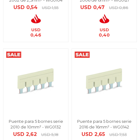
2002 de 2,5mm² - WG0104
2006 de 6mm² - WG0121
USD
0,54
USD
0,47
USD
1,55
USD
0,86
USD
USD
0,46
0,40
Puente para 5 bornes serie
Puente para 5 bornes serie
2010 de 10mm² - WG0132
2016 de 16mm² - WG0142
USD
2,62
USD
2,65
USD
5,18
USD
7,53