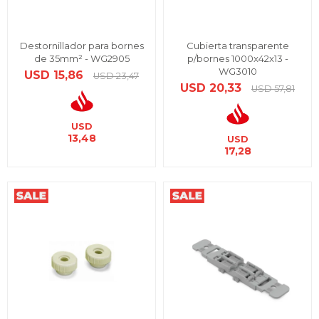
Destornillador para bornes
Cubierta transparente
de 35mm² - WG2905
p/bornes 1000x42x13 -
WG3010
USD
15,86
USD
23,47
USD
20,33
USD
57,81
USD
13,48
USD
17,28