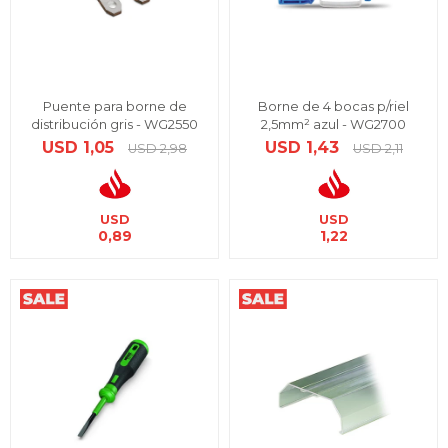
Puente para borne de
Borne de 4 bocas p/riel
distribución gris - WG2550
2,5mm² azul - WG2700
USD
1,05
USD
1,43
USD
2,98
USD
2,11
USD
USD
0,89
1,22