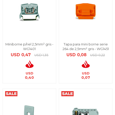
Miniborne p/riel 2,5mm² gris -
Tapa para mini borne serie
WG1401
264 de 2,5mm² gris - WG1451
USD
0,47
USD
0,08
USD
1,35
USD
0,22
USD
USD
0,40
0,07