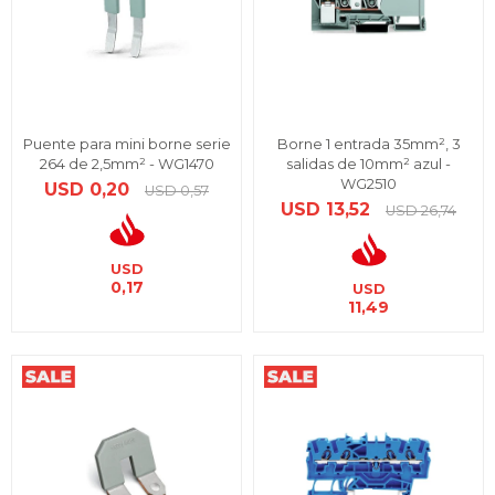
Puente para mini borne serie
Borne 1 entrada 35mm², 3
264 de 2,5mm² - WG1470
salidas de 10mm² azul -
WG2510
USD
0,20
USD
0,57
USD
13,52
USD
26,74
USD
0,17
USD
11,49