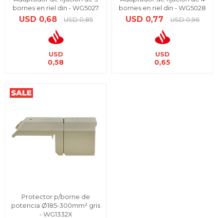
bornes en riel din - WG5027
bornes en riel din - WG5028
USD
0,68
USD
0,77
USD
0,85
USD
0,96
USD
USD
0,58
0,65
Protector p/borne de
potencia Ø185-300mm² gris
- WG1332X