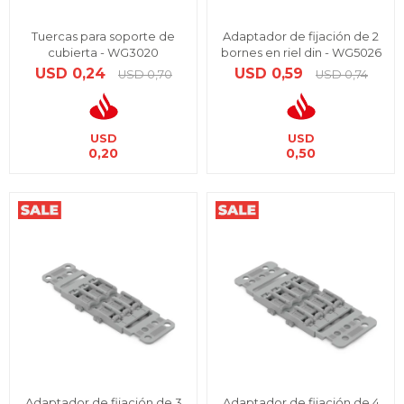
Tuercas para soporte de
Adaptador de fijación de 2
cubierta - WG3020
bornes en riel din - WG5026
USD
0,24
USD
0,59
USD
0,70
USD
0,74
USD
USD
0,20
0,50
Adaptador de fijación de 3
Adaptador de fijación de 4