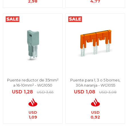
2,98
4,77
Puente reductor de 35mm²
Puente para 1, 3 o 5 bornes,
a 16-10mm² - WG1050
30A naranja - WG1055
USD
1,28
USD
1,08
USD
3,65
USD
3,08
USD
USD
1,09
0,92