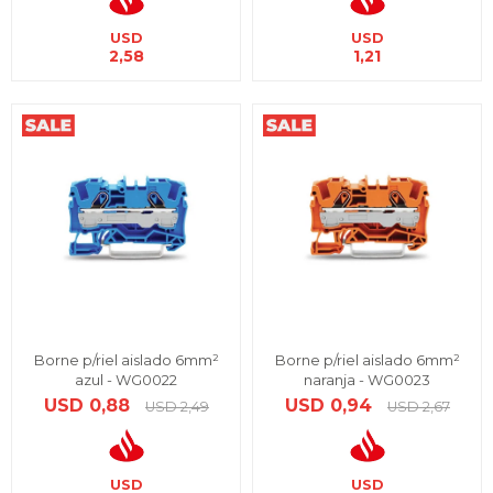
USD
USD
2,58
1,21
Borne p/riel aislado 6mm²
Borne p/riel aislado 6mm²
azul - WG0022
naranja - WG0023
USD
0,88
USD
0,94
USD
2,49
USD
2,67
USD
USD