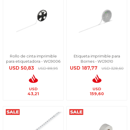
Rollo de cinta imprimible
Etiqueta imprimible para
para etiquetadora - WG9006
Bornes - WG9010
USD
50,83
USD
187,77
USD
88,95
USD
328,60
USD
USD
43,21
159,60