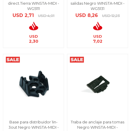
direct.Tierra WINSTA-MIDI -
salidas Negro WINSTA-MIDI -
WG5111
WG5131
USD
2,71
USD
8,26
USD
4,01
USD
12,23
USD
USD
2,30
7,02
Base para distribuidor 1in-
Traba de anclaje para tomas
3out Negro WINSTA-MIDI -
Negro WINSTA-MIDI -