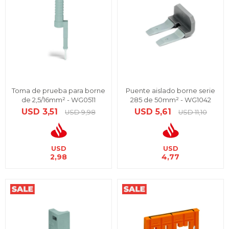
Toma de prueba para borne
Puente aislado borne serie
de 2,5/16mm² - WG0511
285 de 50mm² - WG1042
USD
3,51
USD
5,61
USD
9,98
USD
11,10
USD
USD
2,98
4,77