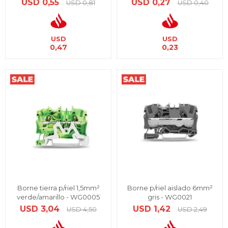
USD
0,55
USD
0,27
USD
0,81
USD
0,40
USD
USD
0,47
0,23
Borne tierra p/riel 1,5mm²
Borne p/riel aislado 6mm²
verde/amarillo - WG0005
gris - WG0021
USD
3,04
USD
1,42
USD
4,50
USD
2,49