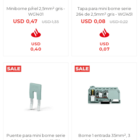
Miniborne p/riel 2,5mm² gris -
Tapa para mini borne serie
WG1401
264 de 2,5mm² gris - WG1451
USD
0,47
USD
0,08
USD
1,35
USD
0,22
USD
USD
0,40
0,07
Puente para mini borne serie
Borne 1 entrada 35mm², 3