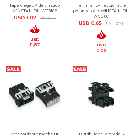
Tapa ciega 3P de plástico
Terminal 12P fraccionable
WINSTA MIDI - WG5108
p/conectores WINSTA-MIDI -
WG5109
USD
1,02
USD
1,51
USD
0,65
USD
0,96
USD
0,87
USD
0,55
Tomacorriente macho NtL
Distribuidor 1 entrada 3