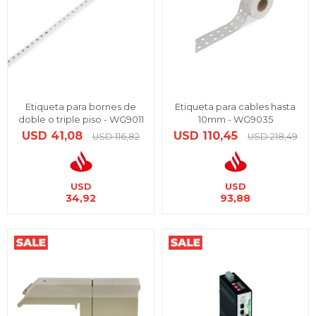
Etiqueta para bornes de
Etiqueta para cables hasta
doble o triple piso - WG9011
10mm - WG9035
USD
41,08
USD
110,45
USD
116,82
USD
218,49
USD
USD
34,92
93,88