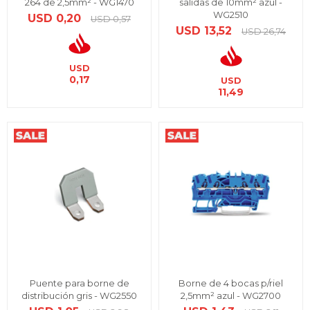
264 de 2,5mm² - WG1470
salidas de 10mm² azul -
WG2510
USD
0,20
USD
0,57
USD
13,52
USD
26,74
USD
0,17
USD
11,49
Puente para borne de
Borne de 4 bocas p/riel
distribución gris - WG2550
2,5mm² azul - WG2700