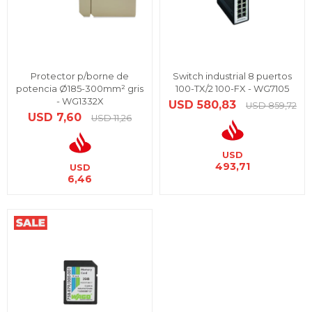
Protector p/borne de
Switch industrial 8 puertos
potencia Ø185-300mm² gris
100-TX/2 100-FX - WG7105
- WG1332X
USD
580,83
USD
859,72
USD
7,60
USD
11,26
USD
493,71
USD
6,46