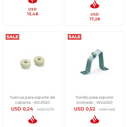
USD
13,48
USD
17,28
Tuercas para soporte de
Tornillo para soporte
cubierta - WG3020
inclinado - WG4020
USD
0,24
USD
0,52
USD
0,70
USD
1,48