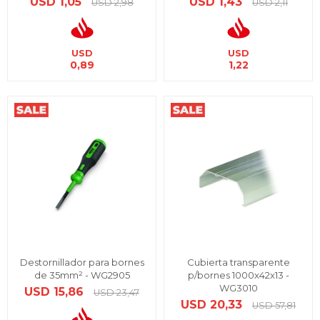
USD
1,05
USD
1,43
USD
2,98
USD
2,11
USD
USD
0,89
1,22
Destornillador para bornes
Cubierta transparente
de 35mm² - WG2905
p/bornes 1000x42x13 -
WG3010
USD
15,86
USD
23,47
USD
20,33
USD
57,81