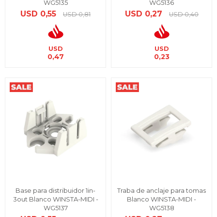
WG5135
WG5136
USD
0,55
USD
0,27
USD
0,81
USD
0,40
USD
USD
0,47
0,23
Base para distribuidor 1in-
Traba de anclaje para tomas
3out Blanco WINSTA-MIDI -
Blanco WINSTA-MIDI -
WG5137
WG5138