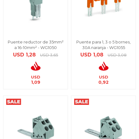
Puente reductor de 35mm²
Puente para 1, 3 o 5 bornes,
a 16-10mm² - WG1050
30A naranja - WG1055
USD
1,28
USD
1,08
USD
3,65
USD
3,08
USD
USD
1,09
0,92