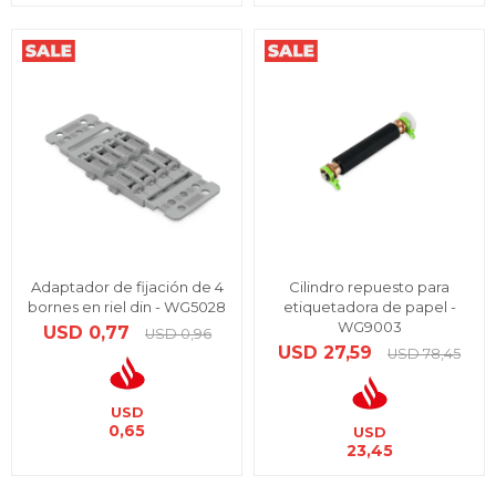
Adaptador de fijación de 4
Cilindro repuesto para
bornes en riel din - WG5028
etiquetadora de papel -
WG9003
USD
0,77
USD
0,96
USD
27,59
USD
78,45
USD
0,65
USD
23,45