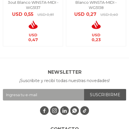
3out Blanco WINSTA-MIDI -
Blanco WINSTA-MIDI -
WG5137
WG5138
USD
0,55
USD
0,27
USD
0,81
USD
0,40
USD
USD
0,47
0,23
NEWSLETTER
¡Suscribite y recibí todas nuestras novedades!
SUSCRIBIRME



