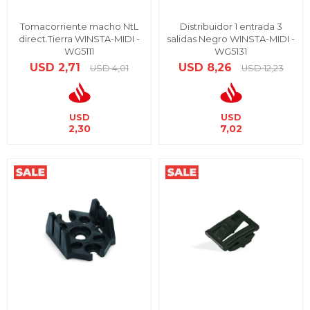
Tomacorriente macho NtL
Distribuidor 1 entrada 3
direct.Tierra WINSTA-MIDI -
salidas Negro WINSTA-MIDI -
WG5111
WG5131
USD
2,71
USD
8,26
USD
4,01
USD
12,23
USD
USD
2,30
7,02