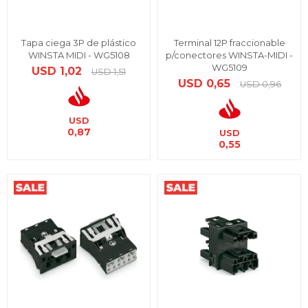
Tapa ciega 3P de plástico
Terminal 12P fraccionable
WINSTA MIDI - WG5108
p/conectores WINSTA-MIDI -
WG5109
USD
1,02
USD
1,51
USD
0,65
USD
0,96
USD
0,87
USD
0,55