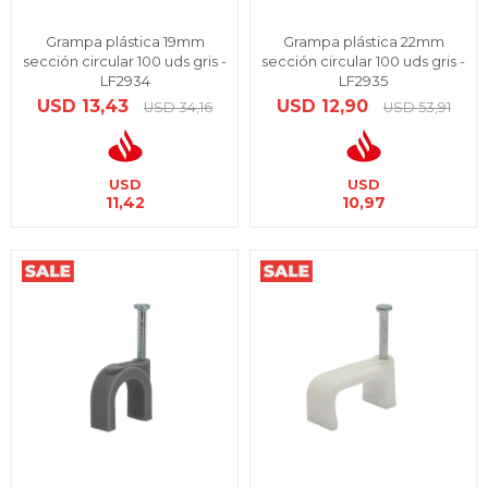
Grampa plástica 19mm
Grampa plástica 22mm
sección circular 100 uds gris -
sección circular 100 uds gris -
LF2934
LF2935
USD
13,43
USD
12,90
USD
34,16
USD
53,91
USD
USD
11,42
10,97