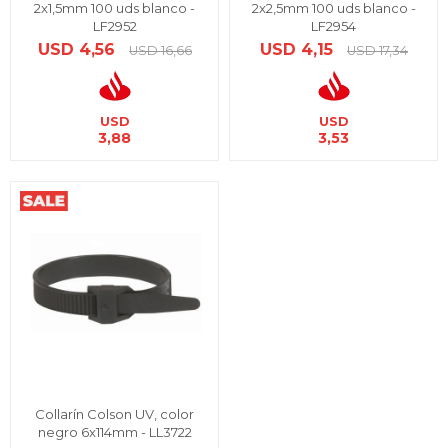
2x1,5mm 100 uds blanco -
2x2,5mm 100 uds blanco -
LF2952
LF2954
USD
4,56
USD
4,15
USD
16,66
USD
17,34
USD
USD
3,88
3,53
Collarín Colson UV, color
negro 6x114mm - LL3722