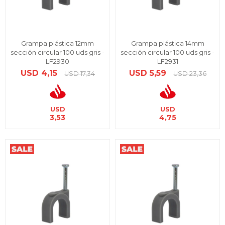
Grampa plástica 12mm
Grampa plástica 14mm
sección circular 100 uds gris -
sección circular 100 uds gris -
LF2930
LF2931
USD
4,15
USD
5,59
USD
17,34
USD
23,36
USD
USD
3,53
4,75