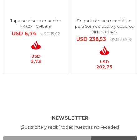
Tapa para base conector
Soporte de carro metálico
44x27 - GH6813
para 50m de cable y cuadros
DIN - GG8432
USD
6,74
USD
15,02
USD
238,53
USD
469,91
USD
5,73
USD
202,75
NEWSLETTER
¡Suscribite y recibí todas nuestras novedades!