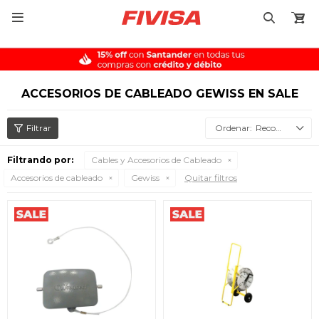

ACCESORIOS DE CABLEADO GEWISS EN SALE
Recomendados
Filtrando por:
Cables y Accesorios de Cableado
Accesorios de cableado
Gewiss
Quitar filtros