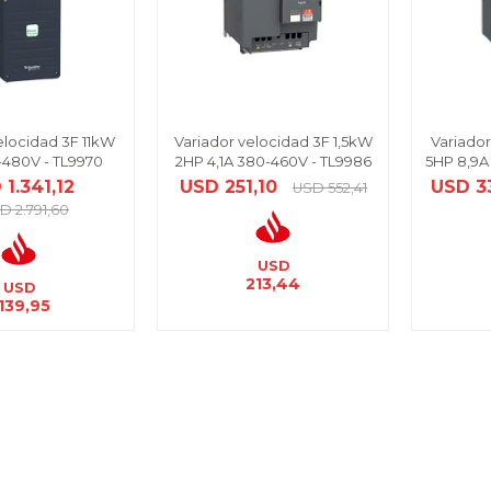
elocidad 3F 11kW
Variador velocidad 3F 1,5kW
Variado
-480V - TL9970
2HP 4,1A 380-460V - TL9986
5HP 8,9A
D
1.341,12
USD
251,10
USD
3
USD
552,41
SD
2.791,60
USD
213,44
USD
.139,95