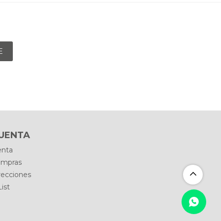
E
CUENTA
enta
ompras
recciones
ist