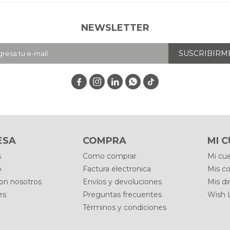
NEWSLETTER
SUSCRIBIRM




ESA
COMPRA
MI 
s
Como comprar
Mi cu
o
Factura electronica
Mis c
con nosotros
Envíos y devoluciones
Mis di
es
Preguntas frecuentes
Wish L
Términos y condiciones