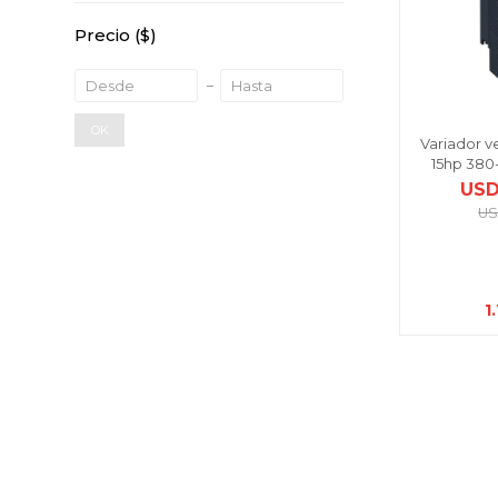
Precio
($)
OK
Variador v
15hp 380
US
U
1