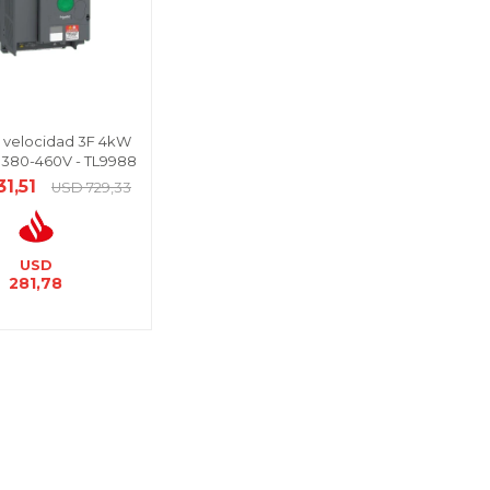
r velocidad 3F 4kW
 380-460V - TL9988
31,51
USD
729,33
USD
281,78