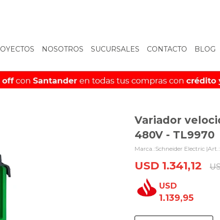
OYECTOS
NOSOTROS
SUCURSALES
CONTACTO
BLOG
Variador veloc
480V - TL9970
Schneider Electric |
USD
1.341,12
U
USD
1.139,95