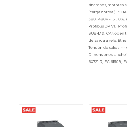
síncronos, motores a
(carga normal): 19,8A
380...480V - 15...10
Profibus DP V1, , P
SUB-D 9, CANopen ter
de salida a relé, E
Tensión de salida: <=
Dimensiones: ancho 
60721-3, IEC 61508, I