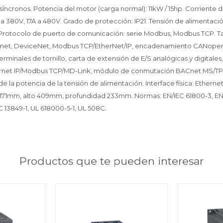
síncronos. Potencia del motor (carga normal): 11kW / 15hp. Corriente d
 a 380V, 17A a 480V. Grado de protección: IP21. Tensión de alimentació
%. Protocolo de puerto de comunicación: serie Modbus, Modbus TCP. Ta
rofinet, DeviceNet, Modbus TCP/EtherNet/IP, encadenamiento CANop
minales de tornillo, carta de extensión de E/S analógicas y digitales
thernet IP/Modbus TCP/MD-Link, módulo de conmutación BACnet MS/TP,
 de la potencia de la tensión de alimentación. Interface física: Etherne
171mm, alto 409mm, profundidad 233mm. Normas: EN/IEC 61800-3, EN/I
EC 13849-1, UL 618000-5-1, UL 508C.
Productos que te pueden interesar