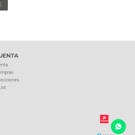
E
CUENTA
enta
ompras
recciones
ist