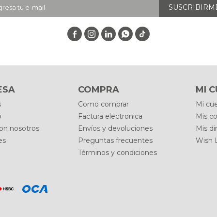
SUSCRIBIRM




ESA
COMPRA
MI 
s
Como comprar
Mi cu
o
Factura electronica
Mis c
con nosotros
Envíos y devoluciones
Mis di
es
Preguntas frecuentes
Wish L
Términos y condiciones