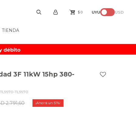
UYU
USD
$
0
TIENDA
idad 3F 11kW 15hp 380-
TL9970-TL9970
SD
2.791,60
51