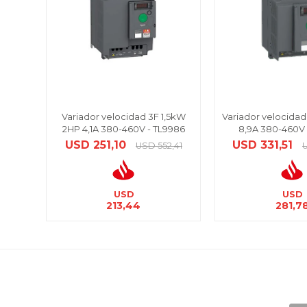
Variador velocidad 3F 1,5kW
Variador velocida
2HP 4,1A 380-460V - TL9986
8,9A 380-460V 
USD
251,10
USD
331,51
USD
552,41
USD
USD
213,44
281,7