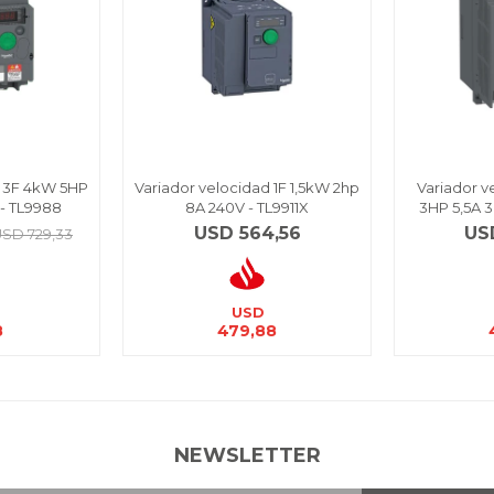
d 3F 4kW 5HP
Variador velocidad 1F 1,5kW 2hp
Variador v
- TL9988
8A 240V - TL9911X
3HP 5,5A 
USD
564,56
US
USD
729,33
USD
8
479,88
NEWSLETTER