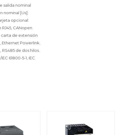
e salida nominal
n nominal [Us]:
rjeta opcional:
en RJ45, CANopen
, carta de extensión
 Ethernet Powerlink.
t, RS485 de dos hilos.
EC 61800-5-1, IEC