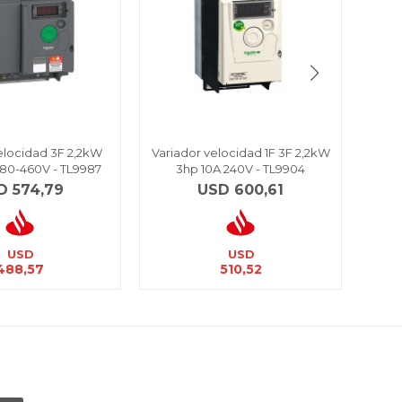
elocidad 3F 2,2kW
Variador velocidad 1F 3F 2,2kW
Varia
380-460V - TL9987
3hp 10A 240V - TL9904
D
574,79
USD
600,61
USD
USD
488,57
510,52