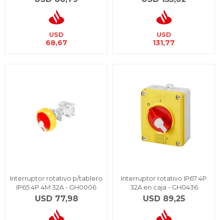
USD
USD
68,67
131,77
Interruptor rotativo p/tablero
Interruptor rotativo IP67 4P
IP65 4P 4M 32A - GH0006
32A en caja - GH0436
USD
77,98
USD
89,25