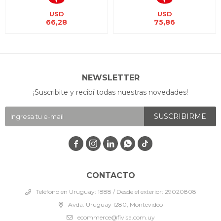
USD
USD
66,28
75,86
NEWSLETTER
¡Suscribite y recibí todas nuestras novedades!
SUSCRIBIRME




CONTACTO
Teléfono en Uruguay: 1888 / Desde el exterior: 29020808
Avda. Uruguay 1280, Montevideo
ecommerce@fivisa.com.uy