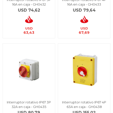
16A en caja - GH0432
16A en caja - GH0433
USD
74,62
USD
79,64
USD
USD
63,43
67,69
Interruptor rotativo IP67 3P
Interruptor rotativo IP67 4P
32A en caja - GH0435
63A en caja - GH0438
USD
80,79
USD
155,02