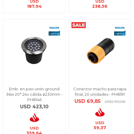
USD
USD
187,94
238,56
Emb. en piso uniin-ground
Conector macho para tapa
36w 20° 24v cálida ø230mm -
final, 20 unidades - PH8191
PH8146
USD
69,85
USD
101,06
USD
423,10
USD
59,37
USD
359,64