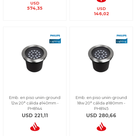
USD
574,35
USD
146,02
Emb. en piso uniin-ground
Emb. en piso uniin-ground
12w 20° cálida ø140mm -
18w 20° cálida ø180mm -
PH8144
PH8145
USD
221,11
USD
280,66