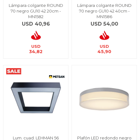
Lámpara colgante ROUND
Lámpara colgante ROUND
70 negro GU10 42 20cm -
70 negro GU10 42 40cm -
MN1582
MN1586
USD
40,96
USD
54,00
USD
USD
34,82
45,90
Lum. cuad. LEHMAN 56
Plafón LED redondo negro