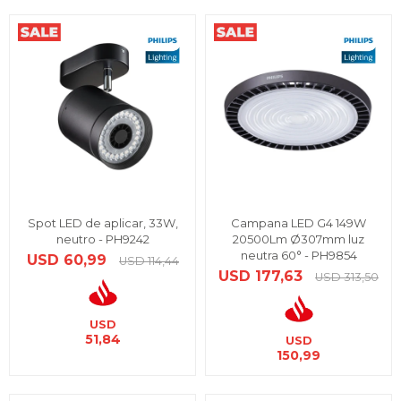
Spot LED de aplicar, 33W,
Campana LED G4 149W
neutro - PH9242
20500Lm Ø307mm luz
neutra 60° - PH9854
USD
60,99
USD
114,44
USD
177,63
USD
313,50
USD
51,84
USD
150,99