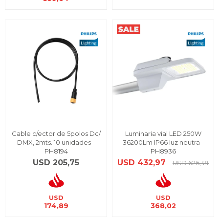
Cable c/ector de 5polos Dc/
Luminaria vial LED 250W
DMX, 2mts. 10 unidades -
36200Lm IP66 luz neutra -
PH8194
PH8936
USD
205,75
USD
432,97
USD
626,49
USD
USD
174,89
368,02