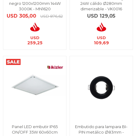
negro 1200x1200mm 144W
24W cálido Ø280mm
3000K - MN1620
dimerizable - VK0016
USD
305,00
USD
129,05
USD
876,62
USD
USD
259,25
109,69
Panel LED embutir IP65
Embutido para lampara BI-
ON/OFF 35W 60x60cm
PIN metálico Ø83mm -