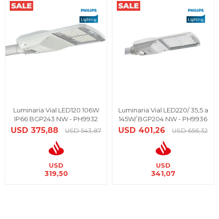
Luminaria Vial LED120 106W
Luminaria Vial LED220/ 35,5 a
IP66 BGP243 NW - PH9932
145W/ BGP204 NW - PH9936
USD
375,88
USD
401,26
USD
543,87
USD
656,32
USD
USD
319,50
341,07