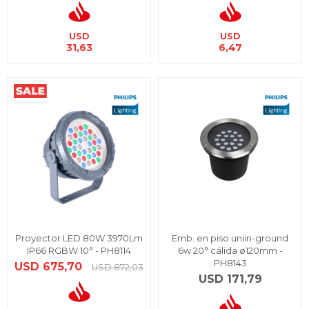
USD
USD
31,63
6,47
Proyector LED 80W 3970Lm
Emb. en piso uniin-ground
IP66 RGBW 10° - PH8114
6w 20° cálida ø120mm -
PH8143
USD
675,70
USD
872,03
USD
171,79