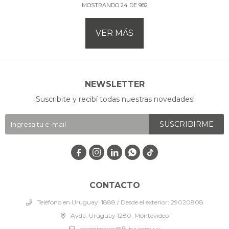
MOSTRANDO
24
DE
982
VER MÁS
NEWSLETTER
¡Suscribite y recibí todas nuestras novedades!
SUSCRIBIRME




CONTACTO
Teléfono en Uruguay: 1888 / Desde el exterior: 29020808
Avda. Uruguay 1280, Montevideo
ecommerce@fivisa.com.uy