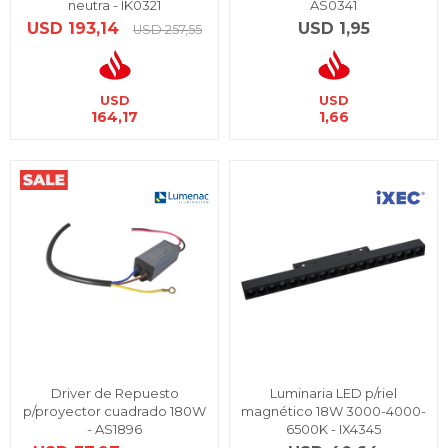
neutra - IK0321
AS0341
USD
193,14
USD
1,95
USD
257,55
USD
USD
164,17
1,66
Driver de Repuesto
Luminaria LED p/riel
p/proyector cuadrado 180W
magnético 18W 3000-4000-
- AS1896
6500K - IX4345