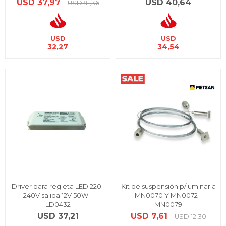
USD
37,97
USD
40,64
USD
91,36
USD
USD
32,27
34,54
Driver para regleta LED 220-
Kit de suspensión p/luminaria
240V salida 12V 50W -
MN0070 Y MN0072 -
LD0432
MN0079
USD
37,21
USD
7,61
USD
12,30