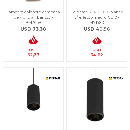
Lámpara colgante campana
Colgante ROUND 70 blanco
de vidrio ámbar E27 -
c/reflector negro GU10 -
BM2059
MN1580
USD
73,38
USD
40,96
USD
USD
62,37
34,82