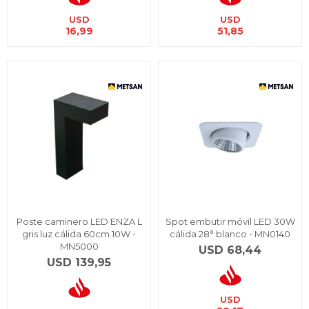
USD
USD
16,99
51,85
Poste caminero LED ENZA L
Spot embutir móvil LED 30W
gris luz cálida 60cm 10W -
cálida 28° blanco - MN0140
MN5000
USD
68,44
USD
139,95
USD