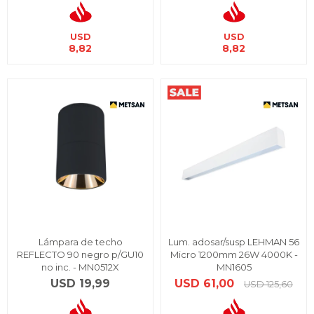
USD
USD
8,82
8,82
Lámpara de techo
Lum. adosar/susp LEHMAN 56
REFLECTO 90 negro p/GU10
Micro 1200mm 26W 4000K -
no inc. - MN0512X
MN1605
USD
19,99
USD
61,00
USD
125,60