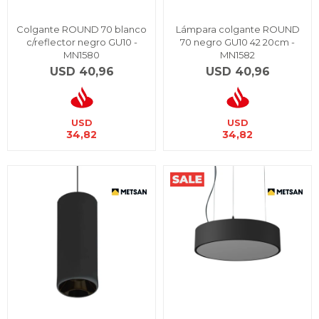
Colgante ROUND 70 blanco
Lámpara colgante ROUND
c/reflector negro GU10 -
70 negro GU10 42 20cm -
MN1580
MN1582
USD
40,96
USD
40,96
USD
USD
34,82
34,82