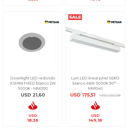
Downlight LED redondo
Lum LED lineal p/riel SEKO
XSMINI FIXED blanco 2W
blanco 46W 3000K 90° -
3000K - MN0150
MN1040
USD
21,60
USD
175,51
USD
232,38
USD
USD
18,36
149,18