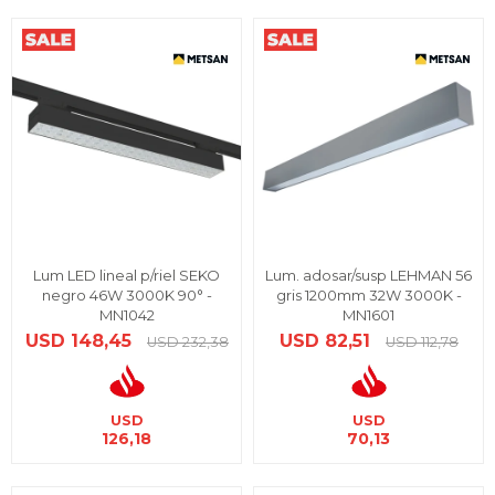
Lum LED lineal p/riel SEKO
Lum. adosar/susp LEHMAN 56
negro 46W 3000K 90° -
gris 1200mm 32W 3000K -
MN1042
MN1601
USD
148,45
USD
82,51
USD
232,38
USD
112,78
USD
USD
126,18
70,13