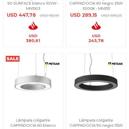
90 SURFACE blanco 100W -
CAPPADOCIA 60 negro 35W
MN1503
3000K - MN1511
USD
447,78
USD
289,15
USD
612,10
USD
395,25
USD
USD
380,61
245,78
Lámpara colgante
Lámpara colgante
CAPPADOCIA 60 blanco
CAPPADOCIA 90 negro 55W