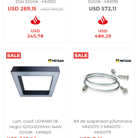
35W 3000K - MN1513
3000K - MN1515
USD
289,15
USD
572,11
USD
395,25
USD
USD
245,78
486,29
Lum. cuad. LEHMAN 56
Kit de suspensión p/luminaria
negro 1200x1200mm 144W
MN0070 Y MN0072 -
3000K - MN1620
MN0079