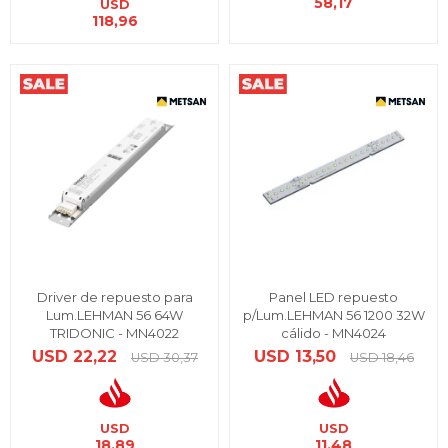
58,17
USD
118,96
Driver de repuesto para
Panel LED repuesto
Lum.LEHMAN 56 64W
p/Lum.LEHMAN 56 1200 32W
TRIDONIC - MN4022
cálido - MN4024
USD
22,22
USD
13,50
USD
30,37
USD
18,46
USD
USD
18,89
11,48