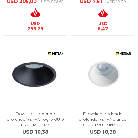
USD
305,00
USD
7,61
USD
876,62
USD
12,30
USD
USD
259,25
6,47
Downlight redondo
Downlight redondo
profundo VERFA negro GU10
profundo VERFA blanco
IP20 - MN3023
GU10 IP20 - MN3022
USD
10,38
USD
10,38