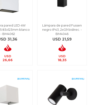
ra pared LED 4W
Lámpara de pared Fussen
P65 83x123mm blanco
negro IP43, 2xG9 bidirec. -
- BM4062
BM4046
USD
31,36
USD
21,59
USD
USD
26,66
18,35