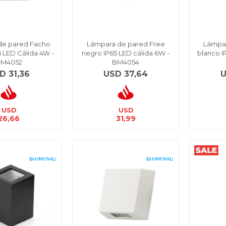
de pared Facho
Lámpara de pared Free
Lámpar
5 LED Cálida 4W -
negro IP65 LED cálida 6W -
blanco I
M4052
BM4054
D
31,36
USD
37,64
USD
USD
26,66
31,99