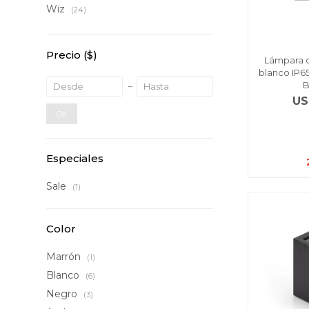
Wiz
(24)
Precio
($)
Lámpara 
blanco IP6
B
US
OK
Especiales
Sale
(1)
Color
Marrón
(1)
Blanco
(6)
Negro
(3)