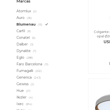
Marcas
Atomlux
(2)
Auro
(36)
Blumenau
(15)
Carfil
(8)
Colgante 
opal Ø2
Conatel
(6)
US
Dalber
(3)
Dynalite
(7)
Eglo
(288)
Faro Barcelona
(11)
Fumagalli
(202)
Generica
(243)
Gewiss
(2)
Hue
(21)
Ikizler
(4)
Ixec
(814)