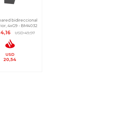
pared bidireccional
erior, 4xG9 - BM4032
24,16
USD
49,97
USD
20,54