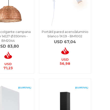
 colgante campana
Portátil pared acero/aluminio
 1xE27 Ø350mm -
blanco 1XG9 - BM1002
BM2044
USD
67,04
USD
83,80
USD
56,98
USD
71,23