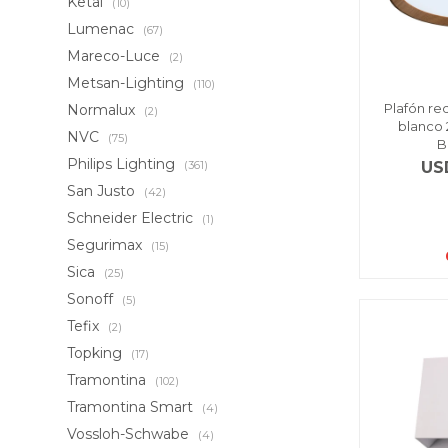
Ketai
(10)
Lumenac
(67)
Mareco-Luce
(2)
Metsan-Lighting
(110)
Plafón re
Normalux
(2)
blanco 
NVC
(75)
B
Philips Lighting
US
(361)
San Justo
(42)
Schneider Electric
(1)
Segurimax
(15)
Sica
(25)
Sonoff
(5)
Tefix
(2)
Topking
(17)
Tramontina
(102)
Tramontina Smart
(4)
Vossloh-Schwabe
(4)