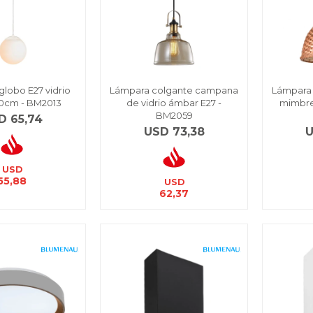
globo E27 vidrio
Lámpara colgante campana
Lámpara
0cm - BM2013
de vidrio ámbar E27 -
mimbre
BM2059
D
65,74
USD
73,38
USD
55,88
USD
62,37