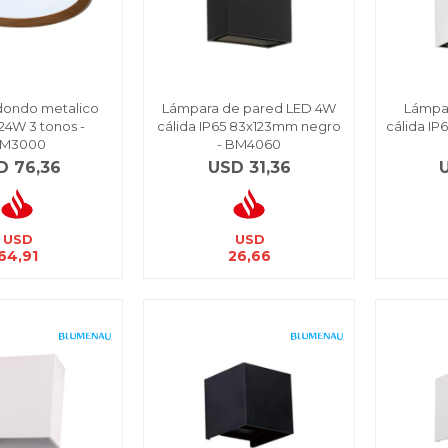
dondo metalico
Lámpara de pared LED 4W
Lámpa
24W 3 tonos -
cálida IP65 83x123mm negro
cálida I
M3000
- BM4060
D
76,36
USD
31,36
USD
USD
64,91
26,66