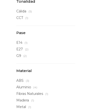
Tonalidad
Cálida
(5)
CCT
(1)
Pase
E14
(1)
E27
(2)
G9
(2)
Material
ABS
(3)
Aluminio
(4)
Fibras Naturales
(1)
Madera
(1)
Metal
(1)