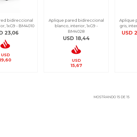
red bidireccional
Aplique pared bidireccional
Aplique 
ior, 1xG9 - BM4010
blanco, interior, 1xG9 -
gris, int
BM4028
D
23,06
USD
USD
18,44
USD
19,60
USD
15,67
MOSTRANDO
15
DE
15