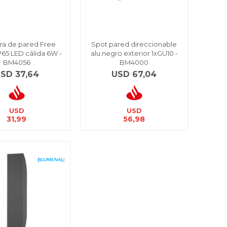
a de pared Free
Spot pared direccionable
P65 LED cálida 6W -
alu.negro exterior 1xGU10 -
BM4056
BM4000
USD
37,64
USD
67,04
USD
USD
31,99
56,98