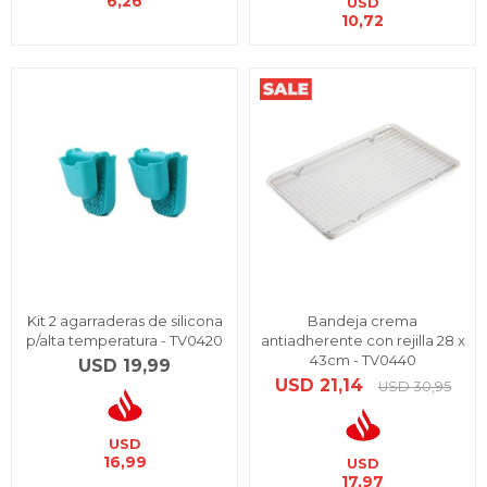
6,26
USD
10,72
Kit 2 agarraderas de silicona
Bandeja crema
p/alta temperatura - TV0420
antiadherente con rejilla 28 x
43cm - TV0440
USD
19,99
USD
21,14
USD
30,95
USD
16,99
USD
17,97