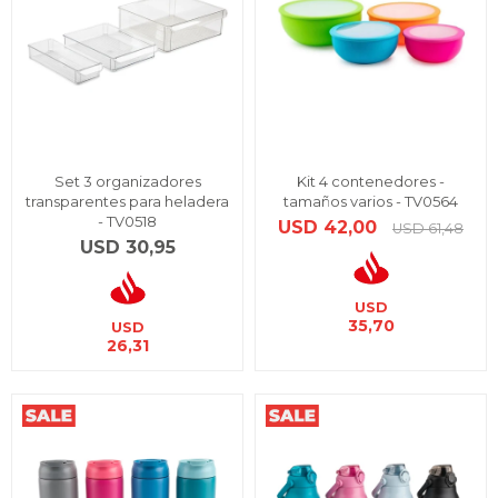
Set 3 organizadores
Kit 4 contenedores -
transparentes para heladera
tamaños varios - TV0564
- TV0518
USD
42,00
USD
61,48
USD
30,95
USD
35,70
USD
26,31