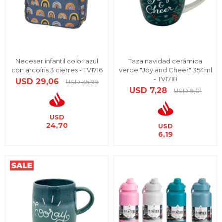
Neceser infantil color azul
Taza navidad cerámica
con arcoíris 3 cierres - TV1716
verde "Joy and Cheer" 354ml
- TV1718
USD
29,06
USD
35,99
USD
7,28
USD
9,01
USD
24,70
USD
6,19