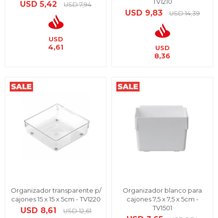
TV1210
USD
5,42
USD
7,94
USD
9,83
USD
14,39
USD
4,61
USD
8,36
Organizador transparente p/
Organizador blanco para
cajones 15 x 15 x 5cm - TV1220
cajones 7,5 x 7,5 x 5cm -
TV1501
USD
8,61
USD
12,61