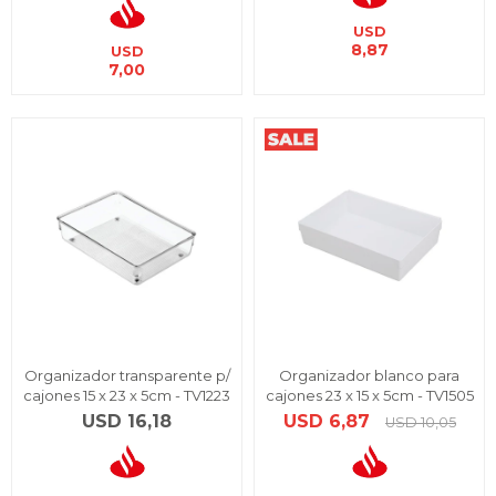
USD
8,87
USD
7,00
Organizador transparente p/
Organizador blanco para
cajones 15 x 23 x 5cm - TV1223
cajones 23 x 15 x 5cm - TV1505
USD
16,18
USD
6,87
USD
10,05