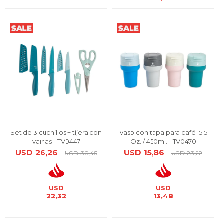
Set de 3 cuchillos + tijera con
Vaso con tapa para café 15.5
vainas - TV0447
Oz. / 450ml. - TV0470
USD
26,26
USD
15,86
USD
38,45
USD
23,22
USD
USD
22,32
13,48