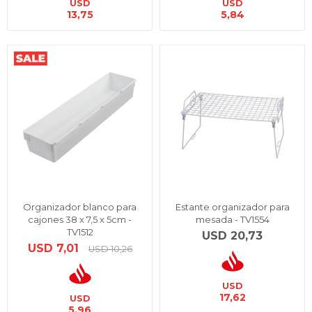
USD
USD
13,75
5,84
Organizador blanco para
Estante organizador para
cajones 38 x 7,5 x 5cm -
mesada - TV1554
TV1512
USD
20,73
USD
7,01
USD
10,26
USD
17,62
USD
5,96