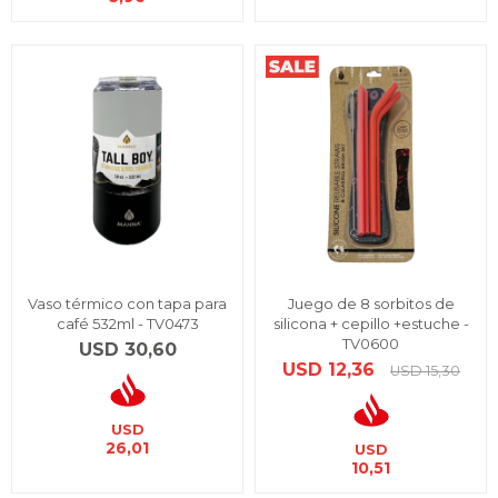
Vaso térmico con tapa para
Juego de 8 sorbitos de
café 532ml - TV0473
silicona + cepillo +estuche -
TV0600
USD
30,60
USD
12,36
USD
15,30
USD
26,01
USD
10,51