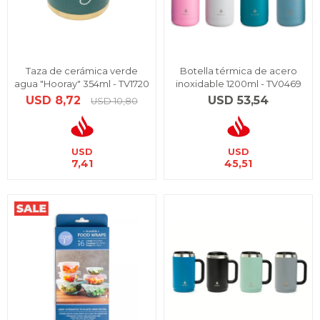
Taza de cerámica verde
Botella térmica de acero
agua "Hooray" 354ml - TV1720
inoxidable 1200ml - TV0469
USD
8,72
USD
53,54
USD
10,80
USD
USD
7,41
45,51