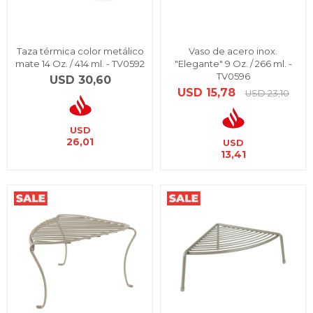
Taza térmica color metálico
Vaso de acero inox.
mate 14 Oz. / 414 ml. - TV0592
"Elegante" 9 Oz. / 266 ml. -
TV0596
USD
30,60
USD
15,78
USD
23,10
USD
26,01
USD
13,41