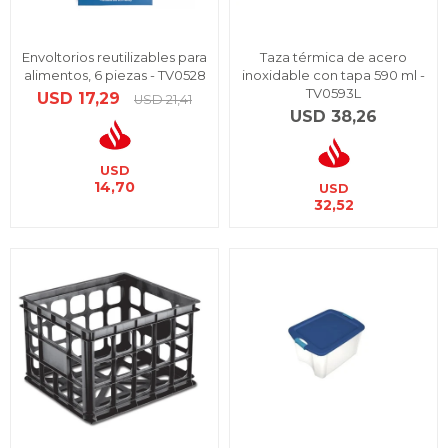
Envoltorios reutilizables para
Taza térmica de acero
alimentos, 6 piezas - TV0528
inoxidable con tapa 590 ml -
TV0593L
USD
17,29
USD
21,41
USD
38,26
USD
14,70
USD
32,52