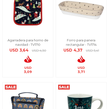
Agarradera para horno de
Forro para panera
navidad - TV1710
rectangular - TV1714
USD
3,64
USD
4,37
USD
4,50
USD
5,41
USD
USD
3,09
3,71