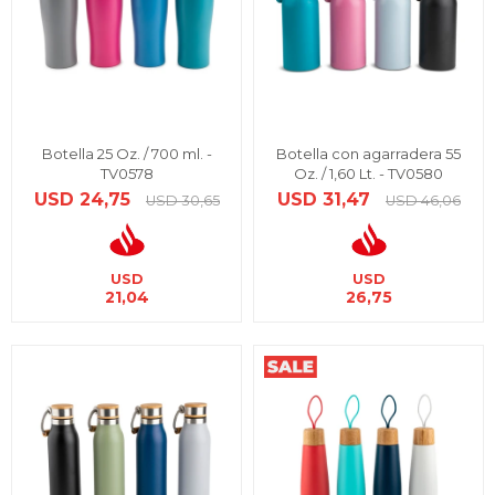
Botella 25 Oz. / 700 ml. -
Botella con agarradera 55
TV0578
Oz. / 1,60 Lt. - TV0580
USD
24,75
USD
31,47
USD
30,65
USD
46,06
USD
USD
21,04
26,75