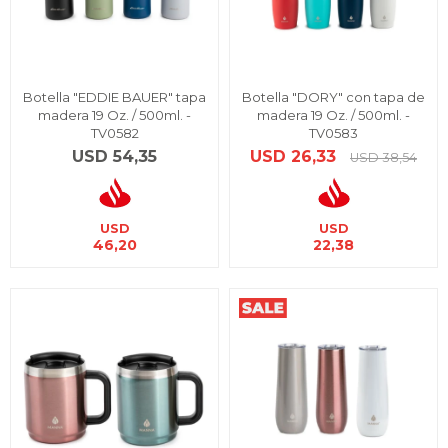
Botella "EDDIE BAUER" tapa
Botella "DORY" con tapa de
madera 19 Oz. / 500ml. -
madera 19 Oz. / 500ml. -
TV0582
TV0583
USD
54,35
USD
26,33
USD
38,54
USD
USD
46,20
22,38