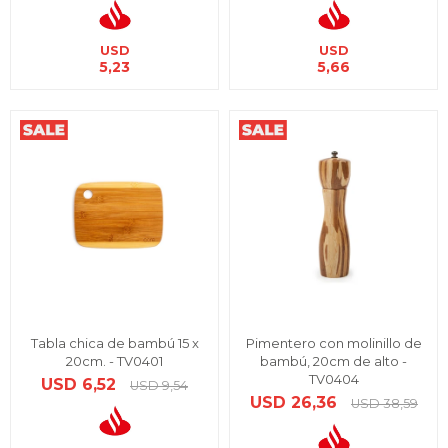
USD
USD
5,23
5,66
Tabla chica de bambú 15 x
Pimentero con molinillo de
20cm. - TV0401
bambú, 20cm de alto -
TV0404
USD
6,52
USD
9,54
USD
26,36
USD
38,59