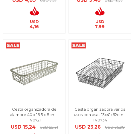
USD
4,89
USD
9,40
USD
7,57
USD
13,77
USD
USD
4,16
7,99
Cesta organizadora de
Cesta organizadora varios
alambre 40 x 16.5 x 8cm. -
usos con asas 13x41x62cm -
TV0721
TV0734
USD
15,24
USD
23,26
USD
22,31
USD
35,99