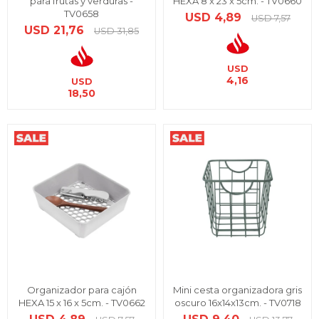
para frutas y verduras -
HEXA 8 x 23 x 5cm. - TV0660
TV0658
USD
4,89
USD
7,57
USD
21,76
USD
31,85
USD
4,16
USD
18,50
Organizador para cajón
Mini cesta organizadora gris
HEXA 15 x 16 x 5cm. - TV0662
oscuro 16x14x13cm. - TV0718