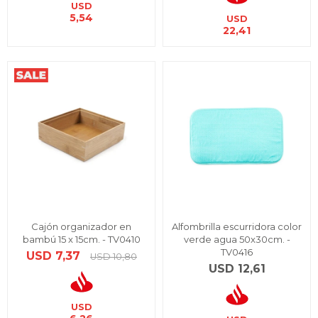
USD
5,54
USD
22,41
Cajón organizador en
Alfombrilla escurridora color
bambú 15 x 15cm. - TV0410
verde agua 50x30cm. -
TV0416
USD
7,37
USD
10,80
USD
12,61
USD