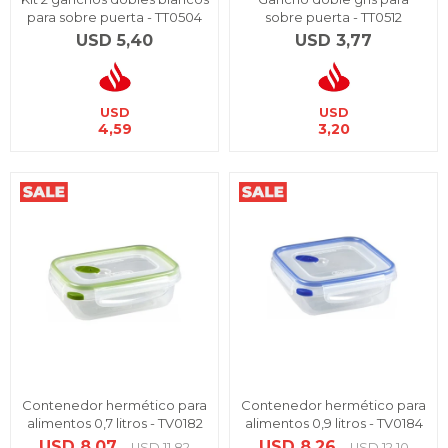
para sobre puerta - TT0504
sobre puerta - TT0512
USD
5,40
USD
3,77
USD
USD
4,59
3,20
Contenedor hermético para
Contenedor hermético para
alimentos 0,7 litros - TV0182
alimentos 0,9 litros - TV0184
USD
8,07
USD
8,26
USD
11,82
USD
12,10