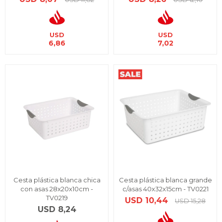
USD
USD
6,86
7,02
Cesta plástica blanca chica
Cesta plástica blanca grande
con asas 28x20x10cm -
c/asas 40x32x15cm - TV0221
TV0219
USD
10,44
USD
15,28
USD
8,24