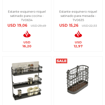
Estante esquinero niquel
Estante esquinero niquel
satinado para cocina -
satinado para mesada -
TV0634
TV0635
USD
19,06
USD
15,26
USD
29,49
USD
22,33
USD
USD
16,20
12,97