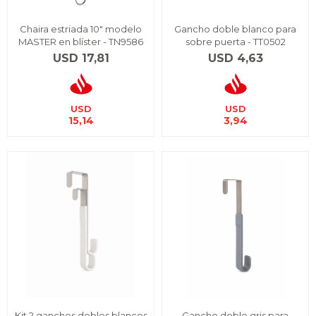
Chaira estriada 10" modelo
Gancho doble blanco para
MASTER en blíster - TN9586
sobre puerta - TT0502
USD
17,81
USD
4,63
USD
USD
15,14
3,94
Kit 2 ganchos dobles blancos
Gancho doble gris para