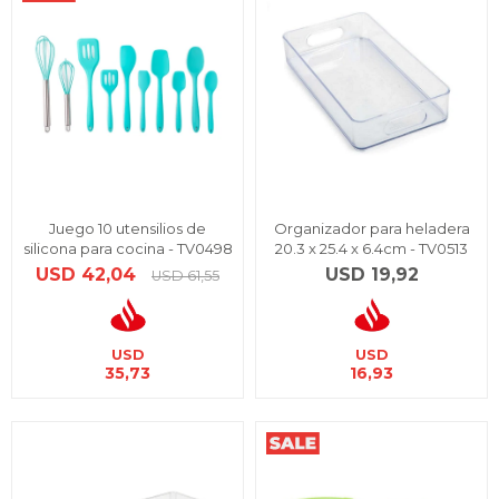
Juego 10 utensilios de
Organizador para heladera
silicona para cocina - TV0498
20.3 x 25.4 x 6.4cm - TV0513
USD
42,04
USD
19,92
USD
61,55
USD
USD
35,73
16,93