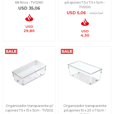
68 litros - TV0260
p/cajones 7.5 x 7.5 x 5cm -
TV1200
USD
35,06
USD
5,06
USD
7,41
USD
29,80
USD
4,30
Organizador transparente p/
Organizador transparente
cajones 7.5 x 15 x 5cm - TV1202
p/cajones 10 x 20 x 7.5cm -