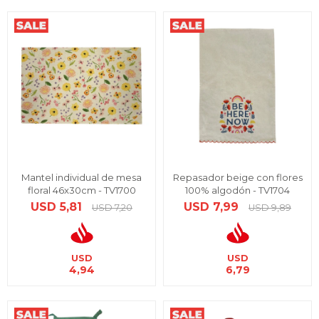
Mantel individual de mesa
Repasador beige con flores
floral 46x30cm - TV1700
100% algodón - TV1704
USD
5,81
USD
7,99
USD
7,20
USD
9,89
USD
USD
4,94
6,79