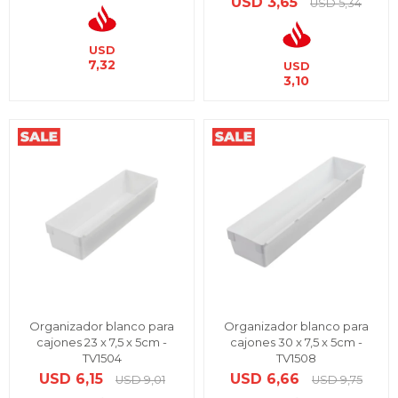
USD
3,65
USD
5,34
USD
7,32
USD
3,10
Organizador blanco para
Organizador blanco para
cajones 23 x 7,5 x 5cm -
cajones 30 x 7,5 x 5cm -
TV1504
TV1508
USD
6,15
USD
6,66
USD
9,01
USD
9,75