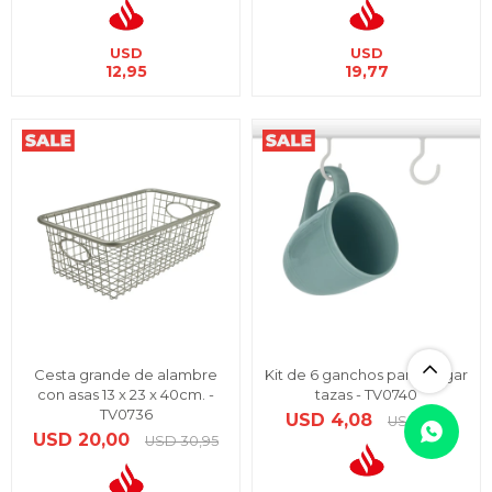
USD
USD
12,95
19,77
Cesta grande de alambre
Kit de 6 ganchos para colgar
con asas 13 x 23 x 40cm. -
tazas - TV0740
TV0736
USD
4,08
USD
6,31
USD
20,00
USD
30,95