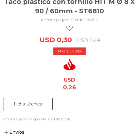
Taco plástico con tornillo HIT M Ø 8 X
90 / 60mm - ST6810
Spit |
ST6810-ST6810
USD
0,30
USD
0,49
38
USD
0,26
Ficha técnica
Oferta sujeta a disponibilidad de stock.
Envíos