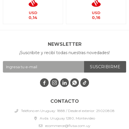
USD
USD
0,14
0,16
NEWSLETTER
¡Suscribite y recibí todas nuestras novedades!
SUSCRIBIRME




CONTACTO
Teléfono en Uruguay: 1888 / Desde el exterior: 29020808
Avda. Uruguay 1280, Montevideo
ecommerce@fivisa.com.uy