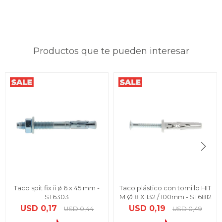
Productos que te pueden interesar
Taco spit fix ii ø 6 x 45 mm -
Taco plástico con tornillo HIT
ST6303
M Ø 8 X 132 / 100mm - ST6812
USD
0,17
USD
0,19
USD
0,44
USD
0,49