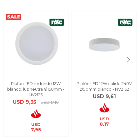
Plafón LED redondo 12W
Plafón LED 12W cálido 240V
blanco, luz neutra Ø150mm -
Ø90mm blanco - NV2162
NV2123
USD
9,61
USD
9,35
USD
17,10
USD
8,17
USD
7,95