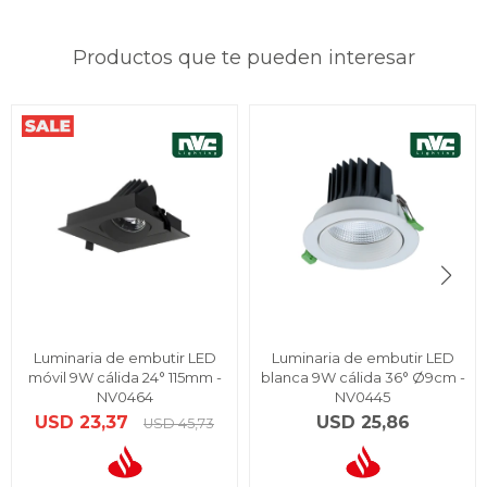
Productos que te pueden interesar
Luminaria de embutir LED
Luminaria de embutir LED
móvil 9W cálida 24° 115mm -
blanca 9W cálida 36° Ø9cm -
NV0464
NV0445
USD
23,37
USD
25,86
USD
45,73