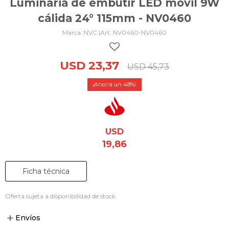
Luminaria de embutir LED móvil 9W
cálida 24° 115mm - NV0460
NVC |
NV0460-NV0460
USD
23,37
USD
45,73
48
USD
19,86
Ficha técnica
Oferta sujeta a disponibilidad de stock.
Envíos