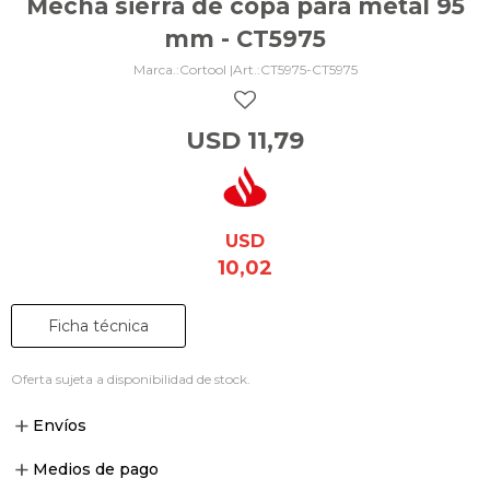
Mecha sierra de copa para metal 95
mm - CT5975
Cortool |
CT5975-CT5975
USD
11,79
USD
10,02
Ficha técnica
Oferta sujeta a disponibilidad de stock.
Envíos
Medios de pago