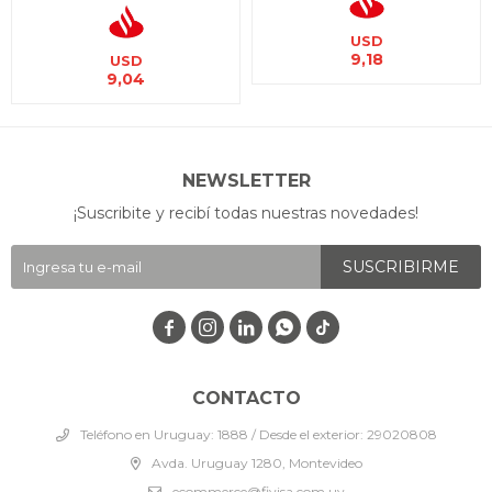
USD
9,18
USD
9,04
NEWSLETTER
¡Suscribite y recibí todas nuestras novedades!
SUSCRIBIRME




CONTACTO
Teléfono en Uruguay: 1888 / Desde el exterior: 29020808
Avda. Uruguay 1280, Montevideo
ecommerce@fivisa.com.uy