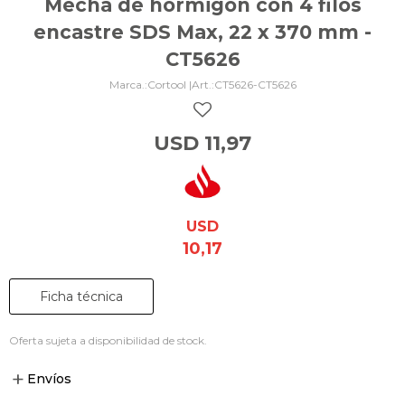
Mecha de hormigón con 4 filos
encastre SDS Max, 22 x 370 mm -
CT5626
Cortool |
CT5626-CT5626
USD
11,97
USD
10,17
Ficha técnica
Oferta sujeta a disponibilidad de stock.
Envíos