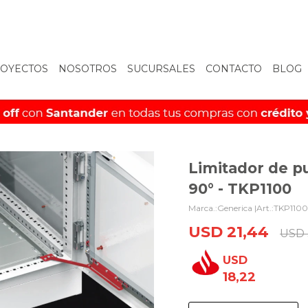
OYECTOS
NOSOTROS
SUCURSALES
CONTACTO
BLOG
Limitador de p
90° - TKP1100
Generica |
TKP1100
USD
21,44
USD
USD
18,22