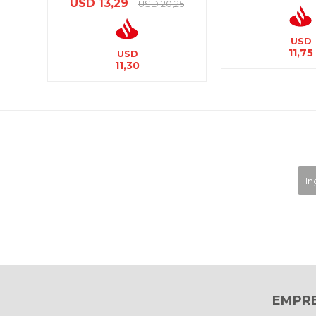
USD
13,29
USD
20,25
USD
11,75
USD
11,30
EMPR