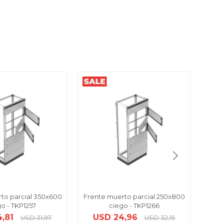
to parcial 350x600
Frente muerto parcial 250x800
Frent
o - TKP1257
ciego - TKP1266
4,81
USD
24,96
U
USD
31,97
USD
32,15