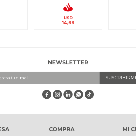
USD
14,66
NEWSLETTER
SUSCRIBIRM




ESA
COMPRA
MI 