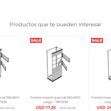
Productos que te pueden interesar
cial 150x600
Frente muerto parcial 250x600
Frente muer
P1255
ciego - TKP1256
cieg
USD
17,25
USD
2
USD
20,43
USD
26,28