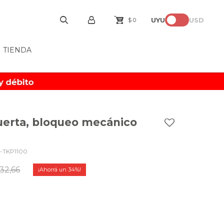
UYU
USD
$
0
TIENDA
uerta, bloqueo mecánico
-TKP1100
32,66
34