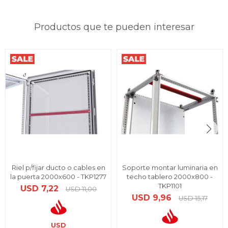
Productos que te pueden interesar
Riel p/fijar ducto o cables en
Soporte montar luminaria en
la puerta 2000x600 - TKP1277
techo tablero 2000x800 -
TKP1101
USD
7,22
USD
11,00
USD
9,96
USD
15,17
USD