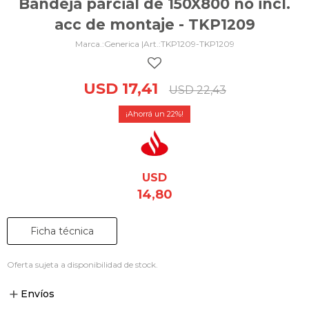
Bandeja parcial de 150X800 no incl.
acc de montaje - TKP1209
Generica |
TKP1209-TKP1209
USD
17,41
USD
22,43
22
USD
14,80
Ficha técnica
Oferta sujeta a disponibilidad de stock.
Envíos