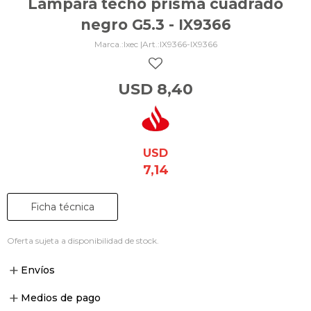
Lámpara techo prisma cuadrado
negro G5.3 - IX9366
Ixec |
IX9366-IX9366
USD
8,40
USD
7,14
Ficha técnica
Oferta sujeta a disponibilidad de stock.
Envíos
Medios de pago