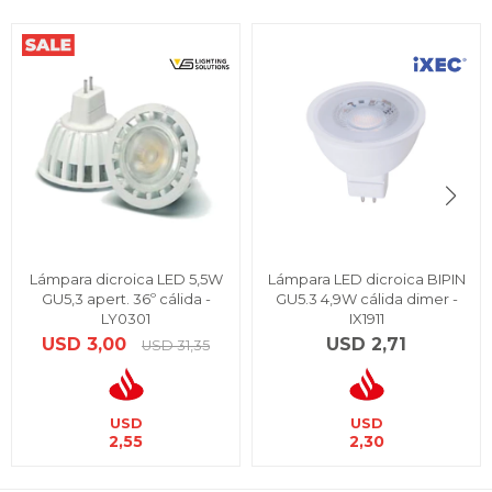
Lámpara dicroica LED 5,5W
Lámpara LED dicroica BIPIN
GU5,3 apert. 36º cálida -
GU5.3 4,9W cálida dimer -
LY0301
IX1911
USD
3,00
USD
2,71
USD
31,35
USD
USD
2,55
2,30