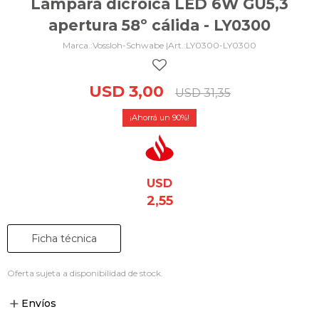
Lámpara dicroica LED 6W GU5,3
apertura 58º cálida - LY0300
Vossloh-Schwabe |
LY0300-LY0300
USD
3,00
USD
31,35
90
USD
2,55
Ficha técnica
Oferta sujeta a disponibilidad de stock.
Envíos