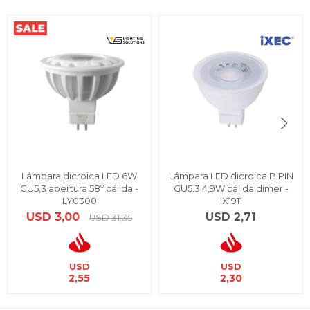
Lámpara dicroica LED 6W
Lámpara LED dicroica BIPIN
GU5,3 apertura 58º cálida -
GU5.3 4,9W cálida dimer -
LY0300
IX1911
USD
3,00
USD
2,71
USD
31,35
USD
USD
2,55
2,30