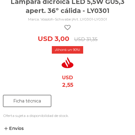
Lámpara dicroica LED 5,5W GU5,3
apert. 36º cálida - LY0301
Vossloh-Schwabe |
LY0301-LY0301
USD
3,00
USD
31,35
90
USD
2,55
Ficha técnica
Oferta sujeta a disponibilidad de stock.
Envíos