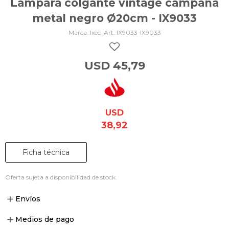
Lámpara colgante vintage campana
metal negro Ø20cm - IX9033
Ixec |
IX9033-IX9033
USD
45,79
USD
38,92
Ficha técnica
Oferta sujeta a disponibilidad de stock.
Envíos
Medios de pago