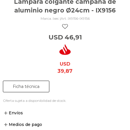
Lámpara colgante campana de
aluminio negro Ø24cm - IX9156
Ixec |
IX9156-IX9156
USD
46,91
USD
39,87
Ficha técnica
Oferta sujeta a disponibilidad de stock.
Envíos
Medios de pago