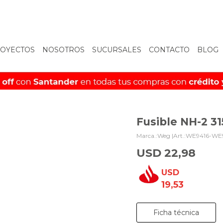
OYECTOS
NOSOTROS
SUCURSALES
CONTACTO
BLOG
Fusible NH-2 3
Weg |
WE9416-WE
USD
22,98
USD
19,53
Ficha técnica