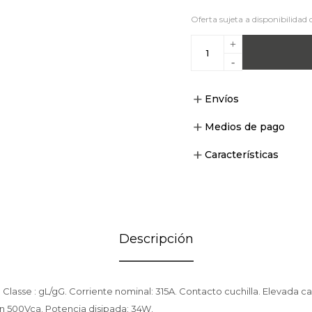
Oferta sujeta a disponibilidad 
+
-
Envíos
Medios de pago
Características
Descripción
. Classe : gL/gG. Corriente nominal: 315A. Contacto cuchilla. Elevada 
en 500Vca. Potencia disipada: 34W.