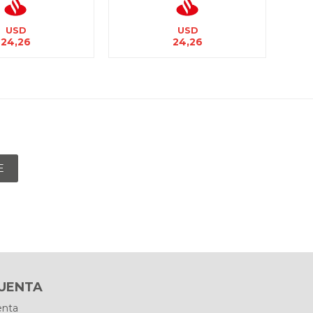
USD
USD
24,26
24,26
E
CUENTA
enta