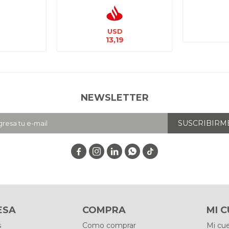
USD
13,19
NEWSLETTER
SUSCRIBIRM




ESA
COMPRA
MI 
s
Como comprar
Mi cu