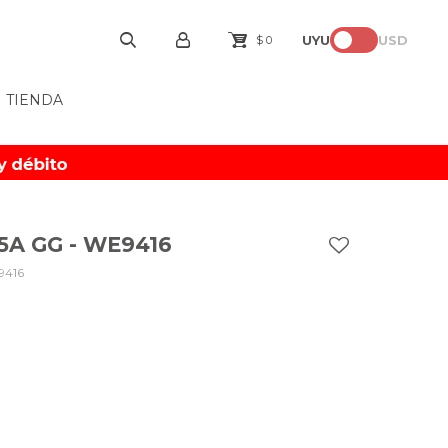
UYU
USD
$
0
TIENDA
15A GG - WE9416
9416