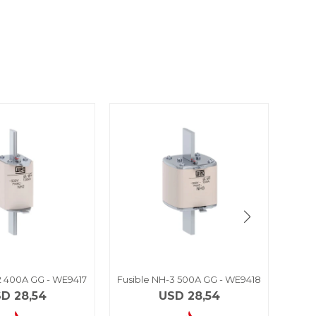
2 400A GG - WE9417
Fusible NH-3 500A GG - WE9418
Cart
rá
SD
28,54
USD
28,54