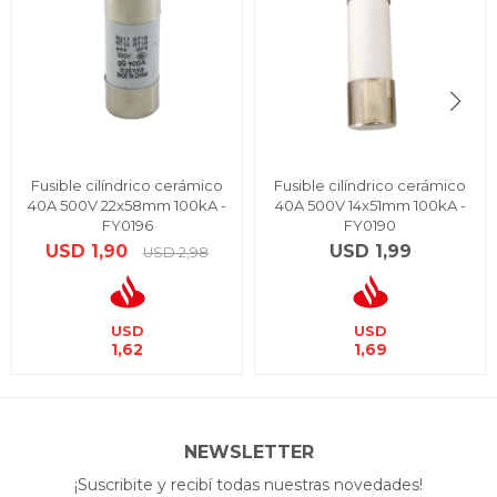
Fusible cilíndrico cerámico
Fusible cilíndrico cerámico
40A 500V 22x58mm 100kA -
40A 500V 14x51mm 100kA -
FY0196
FY0190
USD
1,90
USD
1,99
USD
2,98
USD
USD
1,62
1,69
NEWSLETTER
¡Suscribite y recibí todas nuestras novedades!