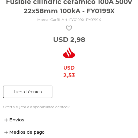
Fusible cilíndric cerámico 100A 500V
22x58mm 100kA - FY0199X
Carfil |
FY0199X-FY0199X
USD
2,98
USD
2,53
Ficha técnica
Oferta sujeta a disponibilidad de stock.
Envíos
Medios de pago