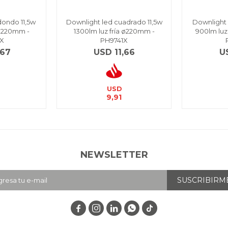
dondo 11,5w
Downlight led cuadrado 11,5w
Downlight
 ø220mm -
1300lm luz fría ø220mm -
900lm luz
X
PH9741X
,67
USD
11,66
U
USD
9,91
NEWSLETTER
SUSCRIBIRM



