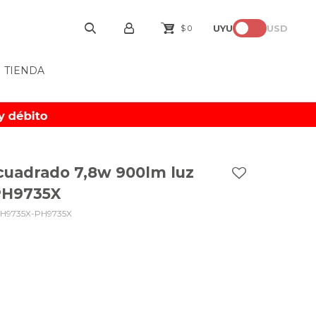
UYU
USD
$
0
TIENDA
cuadrado 7,8w 900lm luz
PH9735X
H9735X-PH9735X