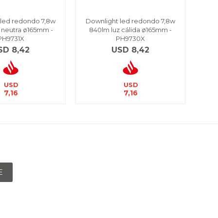
 led redondo 7,8w
Downlight led redondo 7,8w
Down
 neutra ø165mm -
840lm luz cálida ø165mm -
90
PH9731X
PH9730X
SD
8,42
USD
8,42
USD
USD
7,16
7,16
E