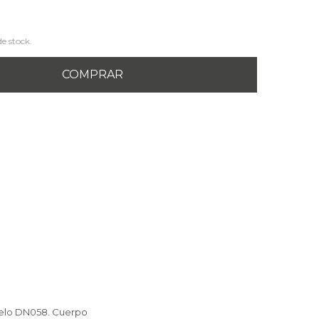
de stock.
COMPRAR
odelo DN058. Cuerpo