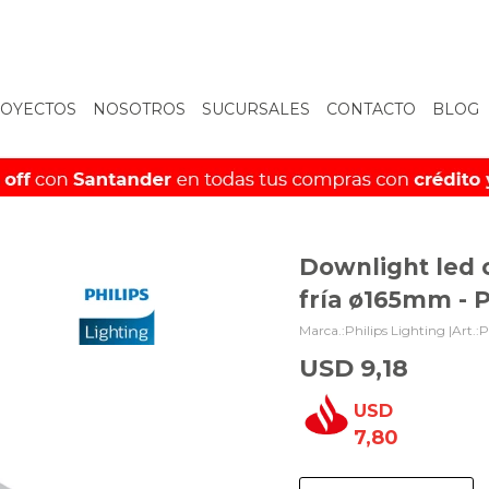
OYECTOS
NOSOTROS
SUCURSALES
CONTACTO
BLOG
Downlight led 
fría ø165mm - 
Philips Lighting |
P
USD
9,18
USD
7,80