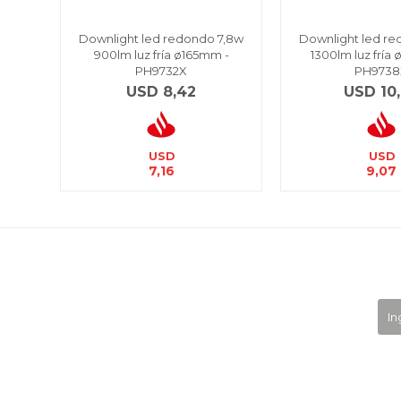
Downlight led redondo 7,8w
Downlight led re
900lm luz fría ø165mm -
1300lm luz fría
PH9732X
PH9738
USD
8,42
USD
10
USD
USD
7,16
9,07