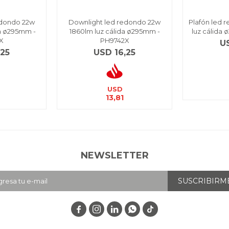
edondo 22w
Downlight led redondo 22w
Plafón led 
a ø295mm -
1860lm luz cálida ø295mm -
luz cálida
X
PH9742X
U
,25
USD
16,25
USD
13,81
NEWSLETTER
SUSCRIBIRM



