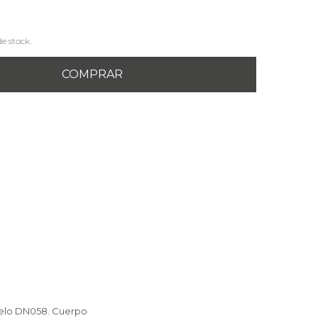
de stock.
COMPRAR
odelo DN058. Cuerpo