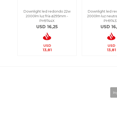
Downlight led redondo 22w
Downlight led r
2000lm luz fría ø295mm -
2000lm luz neutr
PH9744X
PH9743
USD
16,25
USD
16
USD
USD
13,81
13,81