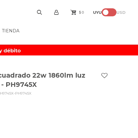
UYU
USD
$
0
TIENDA
cuadrado 22w 1860lm luz
 - PH9745X
H9745X-PH9745X