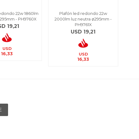
redondo 22w 1860lm
Plafón led redondo 22w
P
 ø295mm - PH9760X
2000lm luz neutra ø295mm -
20
PH9761X
SD
19,21
USD
19,21
USD
16,33
USD
16,33
E