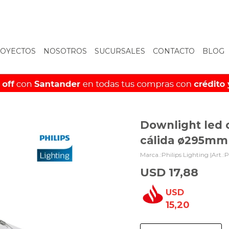
OYECTOS
NOSOTROS
SUCURSALES
CONTACTO
BLOG
Downlight led 
cálida ø295mm
Philips Lighting |
P
USD
17,88
USD
15,20