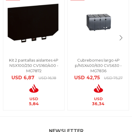
Kit 2 pantallas aislantes 4P
Cubrebornes largo 4P
NSX100/250 CVS160/400 -
p/NSX400/630 CVS630 -
MG7872
MG7836
USD
6,87
USD
42,75
USD
16,18
USD
75,27
USD
USD
5,84
36,34
NEWSLETTER