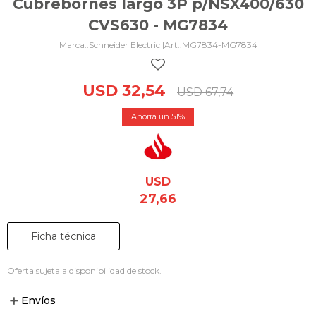
Cubrebornes largo 3P p/NSX400/630
CVS630 - MG7834
Schneider Electric |
MG7834-MG7834
USD
32,54
USD
67,74
51
USD
27,66
Ficha técnica
Oferta sujeta a disponibilidad de stock.
Envíos