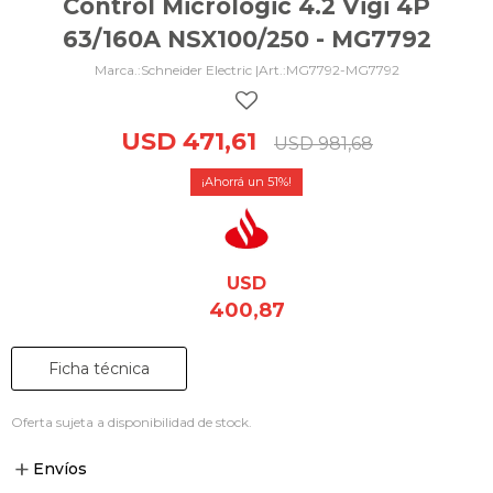
Control Micrologic 4.2 Vigi 4P
63/160A NSX100/250 - MG7792
Schneider Electric |
MG7792-MG7792
USD
471,61
USD
981,68
51
USD
400,87
Ficha técnica
Oferta sujeta a disponibilidad de stock.
Envíos