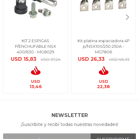
KIT 2 ESPIGAS
Kit platina espaciadora 4P
P/ENCHUFABLE NSX
p/NSX100/250 250A -
400/630 - MG8029
MG7806
USD
15,83
USD
26,33
USD
37,24
USD
46,35
USD
USD
13,46
22,38
NEWSLETTER
¡Suscribite y recibí todas nuestras novedades!