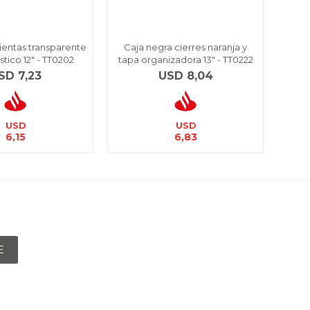
ientas transparente
Caja negra cierres naranja y
Or
stico 12" - TT0202
tapa organizadora 13" - TT0222
SD
7,23
USD
8,04
USD
USD
6,15
6,83
E