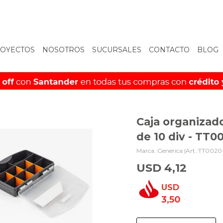
OYECTOS
NOSOTROS
SUCURSALES
CONTACTO
BLOG
Caja organizado
de 10 div - TT0
Generica |
TT0020
USD
4,12
USD
3,50