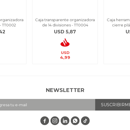
organizadora
Caja transparente organizadora
Caja herram
 - TT0002
de 14 divisiones - TT0004
cierre plá
42
USD
5,87
U
USD
4,99
NEWSLETTER
SUSCRIBIRM



