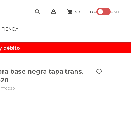
UYU
USD
$
0
TIENDA
ra base negra tapa trans.
020
-TT0020