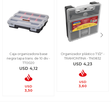
Caja organizadora base
Organizador plástico 7.1/2" -
negra tapa trans. de 10 div -
TRAMONTINA - TN0832
TT0020
USD
4,23
USD
4,12
USD
3,60
USD
3,50