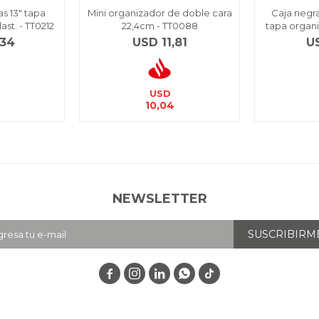
s 13" tapa
Mini organizador de doble cara
Caja negra
ast. - TT0212
22,4cm - TT0088
tapa organi
,34
USD
11,81
U
USD
10,04
NEWSLETTER
SUSCRIBIRM



