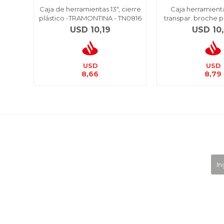
Caja de herramientas 13", cierre
Caja herramienta
plástico -TRAMONTINA - TN0816
transpar. broche pl
USD
10,19
USD
10
USD
USD
8,66
8,79