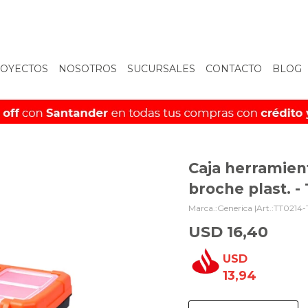
OYECTOS
NOSOTROS
SUCURSALES
CONTACTO
BLOG
Caja herramient
broche plast. -
Generica |
TT0214-
USD
16,40
USD
13,94