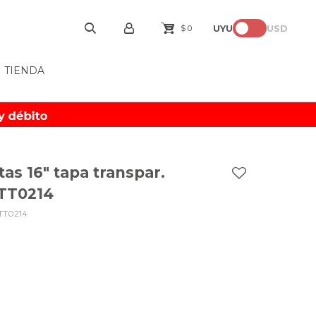
UYU
USD
$
0
TIENDA
as 16" tapa transpar.
 TT0214
TT0214