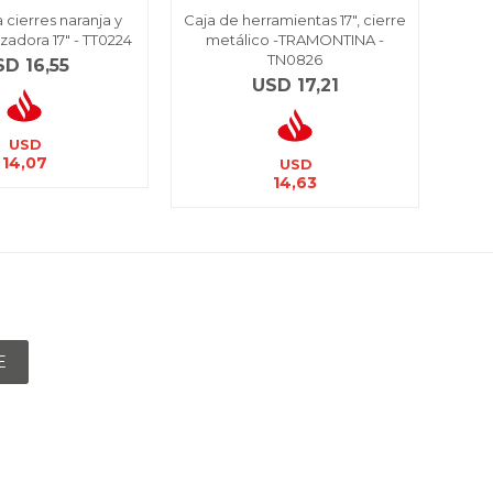
 cierres naranja y
Caja de herramientas 17", cierre
Malet
zadora 17" - TT0224
metálico -TRAMONTINA -
-
TN0826
SD
16,55
USD
17,21
USD
14,07
USD
14,63
E