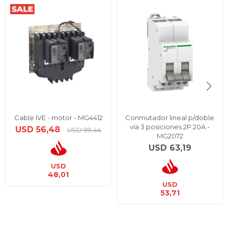
Cable IVE - motor - MG4412
Conmutador lineal p/doble
vía 3 posiciones 2P 20A -
USD
56,48
USD
99,44
MG2072
USD
63,19
USD
48,01
USD
53,71