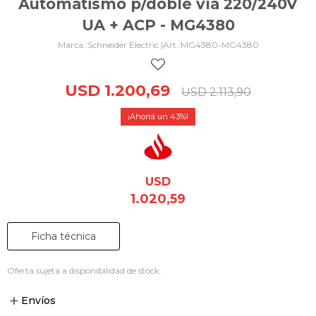
Automatismo p/doble vía 220/240V
UA + ACP - MG4380
Schneider Electric |
MG4380-MG4380
USD
1.200,69
USD
2.113,90
43
USD
1.020,59
Ficha técnica
Oferta sujeta a disponibilidad de stock.
Envíos